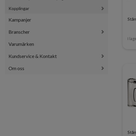
Kopplingar
Stån
Kampanjer
Branscher
I lag
Varumärken
Kundservice & Kontakt
Om oss
Stå