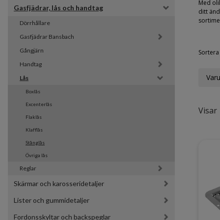
Med oli
Gasfjädrar, lås och handtag
ditt än
sortime
Dörrhållare
Gasfjädrar Bansbach 
Gångjärn
Sortera 
Handtag
Var
Lås
Boxlås
Excenterlås
Visar 
Flaklås
Klafflås
Stånglås
Övriga lås
Reglar
Skärmar och karosseridetaljer
Lister och gummidetaljer
Fordonsskyltar och backspeglar