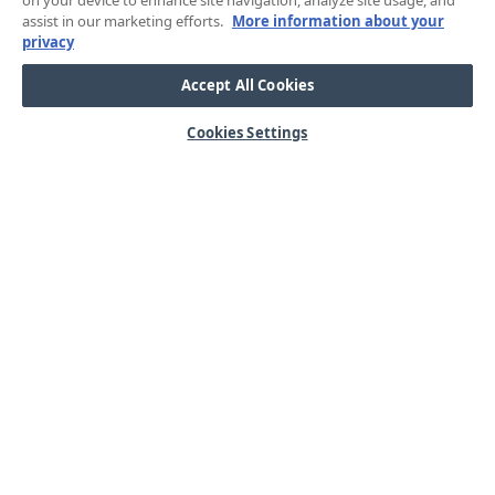
on your device to enhance site navigation, analyze site usage, and
assist in our marketing efforts.
More information about your
privacy
Accept All Cookies
Cookies Settings
HJÄLP
OM OSS
Mitt konto
Våra kärnvärden
Vanliga frågor
Kundservice
Kontakta oss
Lager & logistik
Årets mässor
Integritetspolicy
Nyheter & Press
Kabel
SORTIMENT
Kabelskor