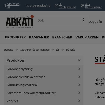
040-22 00
bli
våra
order@abkati.se
20
företagskund
återförsäljare
Sök
Logga in
PRODUKTER
KAMPANJER
BRANSCHER
VARUMÄRKEN
K
Startsida
Gasfjädrar, lås och handtag
Lås
Stånglås
ST
Produkter
Fordonsbelysning
Fordonselektriska detaljer
Stånglå
stångfäs
Förbrukningsmaterial
Säkerhets- och komfortprodukter
Vår sam
behöver
Verktyg