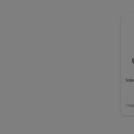
Stån
I lag