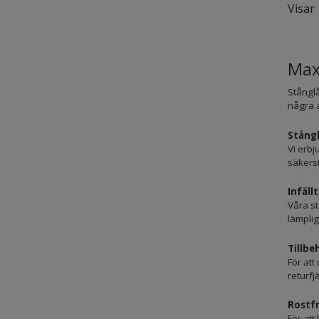
Visar 
Max
Stånglå
några a
Stångl
Vi erbj
säkerst
Infäll
Våra st
lämplig
Tillbe
För att
returfj
Rostfr
För att