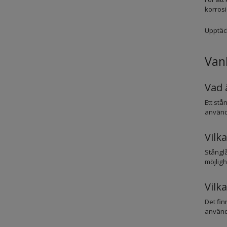
korros
Upptäck
Vanl
Vad 
Ett stå
används
Vilk
Stånglå
möjligh
Vilka
Det fin
använ