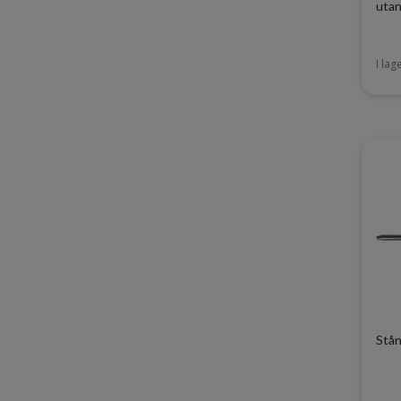
utan
I lag
Stån