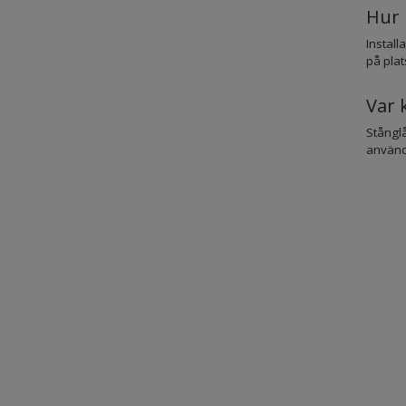
Hur 
Install
på plat
Var 
Stånglå
användb