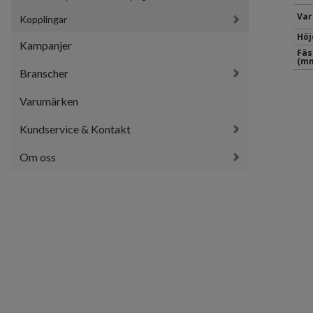
Var
Kopplingar
Höj
Kampanjer
Fäs
(mm
Branscher
Varumärken
Kundservice & Kontakt
Om oss