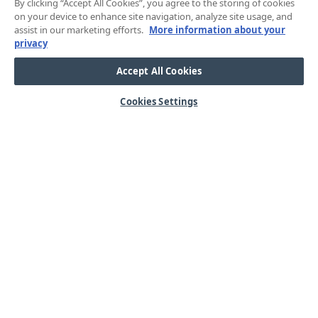
By clicking “Accept All Cookies”, you agree to the storing of cookies
on your device to enhance site navigation, analyze site usage, and
assist in our marketing efforts.
More information about your
privacy
Accept All Cookies
Cookies Settings
HJÄLP
OM OSS
Mitt konto
Våra kärnvärden
Vanliga frågor
Kundservice
Kontakta oss
Lager & logistik
Årets mässor
Integritetspolicy
Nyheter & Press
Kabel
SORTIMENT