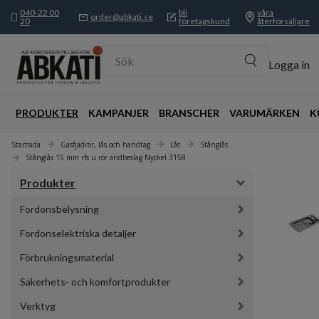
040-22 00
bli
våra
order@abkati.se
20
företagskund
återförsäljare
Sök
Logga in
PRODUKTER
KAMPANJER
BRANSCHER
VARUMÄRKEN
K
Startsida
Gasfjädrar, lås och handtag
Lås
Stånglås
Stånglås 15 mm rfs u rör ändbeslag Nyckel 3158
Produkter
Fordonsbelysning
Fordonselektriska detaljer
Förbrukningsmaterial
Säkerhets- och komfortprodukter
Verktyg