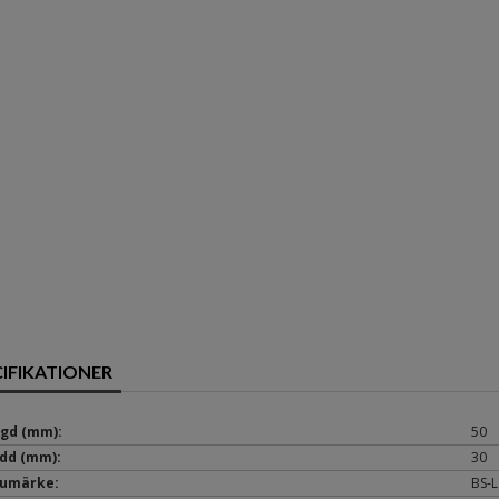
CIFIKATIONER
gd (mm):
50
dd (mm):
30
umärke:
BS-L