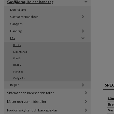
Gasfjädrar, lås och handtag
Dörrhållare
Gasfjädrar Bansbach 
Gångjärn
Handtag
Lås
Boxlås
Excenterlås
Flaklås
Klafflås
Stånglås
Övriga lås
SPE
Reglar
Skärmar och karosseridetaljer
Län
Lister och gummidetaljer
Bre
Fordonsskyltar och backspeglar
Var