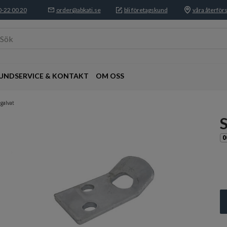
-22 00 20
order@abkati.se
bli företagskund
våra återförs
Sök
UNDSERVICE & KONTAKT
OM OSS
galvat
0