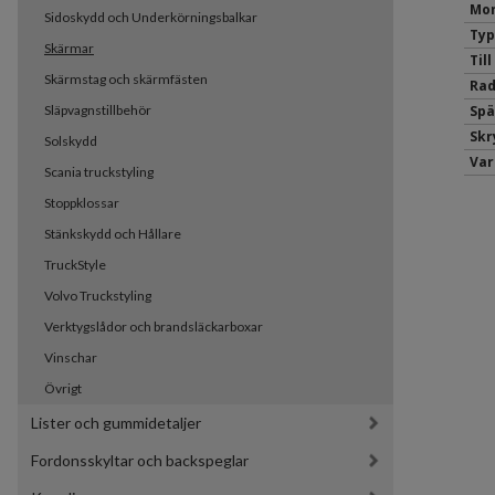
Mon
Sidoskydd och Underkörningsbalkar
Typ
Skärmar
Til
Skärmstag och skärmfästen
Rad
Släpvagnstillbehör
Spä
Sk
Solskydd
Var
Scania truckstyling
Stoppklossar
Stänkskydd och Hållare
TruckStyle
Volvo Truckstyling
Verktygslådor och brandsläckarboxar
Vinschar
Övrigt
Lister och gummidetaljer
Fordonsskyltar och backspeglar