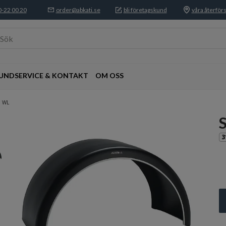
-22 00 20
order@abkati.se
bli företagskund
våra återförs
Sök
UNDSERVICE & KONTAKT
OM OSS
m WL
3