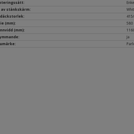
teringssätt:
Enke
 av stänkskärm:
Whit
l däckstorlek:
415/
ie (mm):
580
nnvidd (mm):
116
rymmande:
Ja
umärke:
Parl