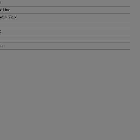
l
e Line
45 R 22,5
0
ok