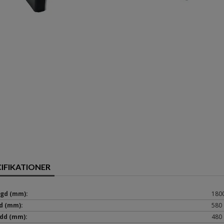
CIFIKATIONER
gd (mm):
180
d (mm):
580
dd (mm):
480