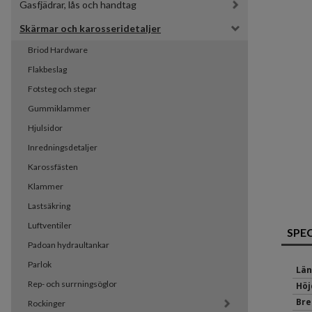
Gasfjädrar, lås och handtag
Skärmar och karosseridetaljer
Briod Hardware
Flakbeslag
Fotsteg och stegar
Gummiklammer
Hjulsidor
Inredningsdetaljer
Karossfästen
Klammer
Lastsäkring
Luftventiler
SPE
Padoan hydraultankar
Parlok
Län
Rep- och surrningsöglor
Höj
Bre
Rockinger