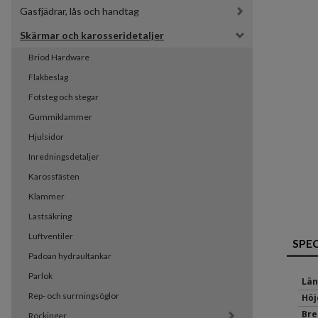
Gasfjädrar, lås och handtag
Skärmar och karosseridetaljer
Briod Hardware
Flakbeslag
Fotsteg och stegar
Gummiklammer
Hjulsidor
Inredningsdetaljer
Karossfästen
Klammer
Lastsäkring
Luftventiler
SPE
Padoan hydraultankar
Parlok
Län
Rep- och surrningsöglor
Höj
Bre
Rockinger