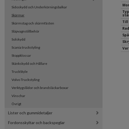
Mon
Sidoskydd och Underkörningsbalkar
Typ
stä
Skärmar
Til
Skärmstag och skärmfästen
Rad
Släpvagnstillbehör
Spä
Solskydd
Sk
Scania truckstyling
Var
Stoppklossar
Stänkskydd och Hållare
TruckStyle
Volvo Truckstyling
Verktygslådor och brandsläckarboxar
Vinschar
Övrigt
Lister och gummidetaljer
Fordonsskyltar och backspeglar