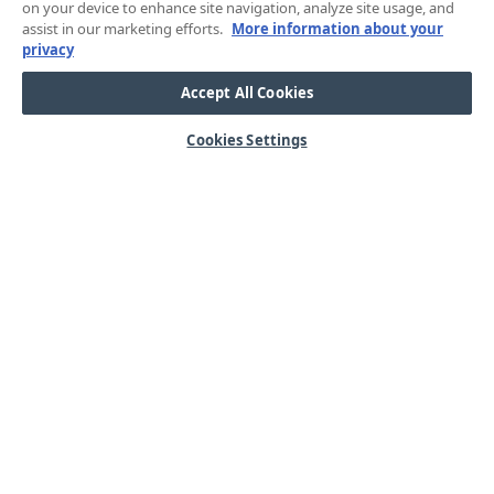
on your device to enhance site navigation, analyze site usage, and
assist in our marketing efforts.
More information about your
privacy
Accept All Cookies
Cookies Settings
HJÄLP
OM OSS
Mitt konto
Våra kärnvärden
Vanliga frågor
Kundservice
Kontakta oss
Lager & logistik
Årets mässor
Integritetspolicy
Nyheter & Press
Kabel
SORTIMENT