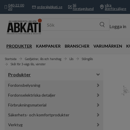
040-22 00
bli
våra
order@abkati.se
20
företagskund
återförsäljare
Sök
Logga in
PRODUKTER
KAMPANJER
BRANSCHER
VARUMÄRKEN
K
Startsida
Gasfjädrar, lås och handtag
Lås
Stånglås
Skål för 3-vägs lås, vänster
Produkter
Fordonsbelysning
Fordonselektriska detaljer
Förbrukningsmaterial
Säkerhets- och komfortprodukter
Verktyg