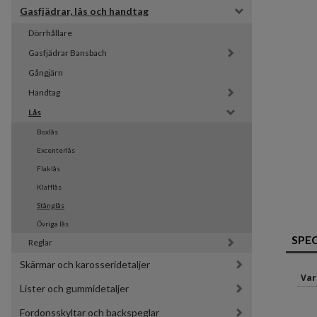
Gasfjädrar, lås och handtag
Dörrhållare
Gasfjädrar Bansbach 
Gångjärn
Handtag
Lås
Boxlås
Excenterlås
Flaklås
Klafflås
Stånglås
Övriga lås
SPE
Reglar
Skärmar och karosseridetaljer
Var
Lister och gummidetaljer
Fordonsskyltar och backspeglar