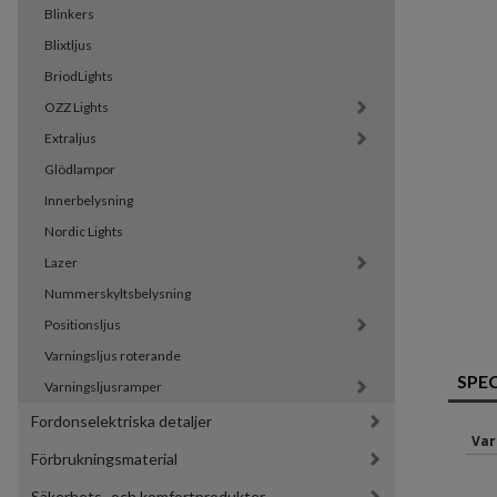
Blinkers
Blixtljus
BriodLights
OZZ Lights
Extraljus
Glödlampor
Innerbelysning
Nordic Lights
Lazer
Nummerskyltsbelysning
Positionsljus
Varningsljus roterande
SPE
Varningsljusramper
Fordonselektriska detaljer
Var
Förbrukningsmaterial
Säkerhets- och komfortprodukter