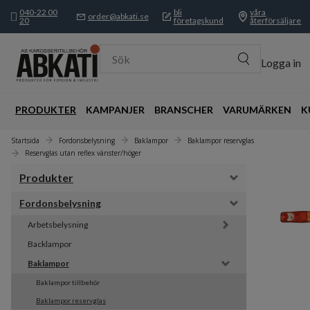
040-22 00
bli
våra
order@abkati.se
20
företagskund
återförsäljare
Sök
Logga in
PRODUKTER
KAMPANJER
BRANSCHER
VARUMÄRKEN
K
Startsida
Fordonsbelysning
Baklampor
Baklampor reservglas
Reservglas utan reflex vänster/höger
Produkter
Fordonsbelysning
Arbetsbelysning
Backlampor
Baklampor
Baklampor tillbehör
Baklampor reservglas