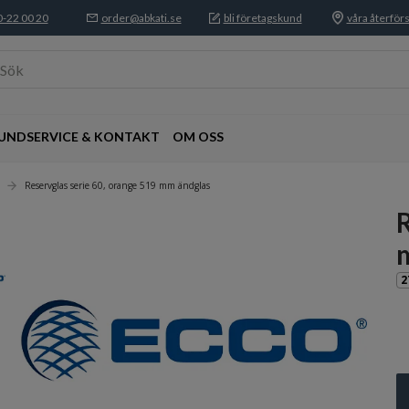
-22 00 20
order@abkati.se
bli företagskund
våra återförs
Sök
UNDSERVICE & KONTAKT
OM OSS
Reservglas serie 60, orange 519 mm ändglas
R
2