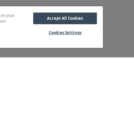
s on your
Accept All Cookies
 our
Cookies Settings
Kabel
M OSS
SORTIMENT
Kabelskor
ra kärnvärden
Arbetsbelysning
Reglar
ndservice
Blixtljus
Reläer
ger & logistik
Extraljus
Sidoskydd och
tegritetspolicy
LED-ramper
Underkörningsbal
heter & Press
Extraljusramper
Sandspridare