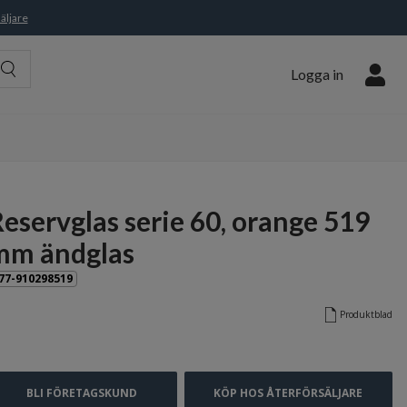
äljare
Logga in
eservglas serie 60, orange 519
mm ändglas
77-910298519
Produktblad
BLI FÖRETAGSKUND
KÖP HOS ÅTERFÖRSÄLJARE