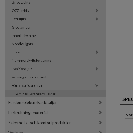
BriodLights
OZZ Lights
Extraljus
Glödlampor
Innerbelysning
Nordic Lights
Lazer
Nummerskyltsbelysning
Positionsljus
Varningsljus roterande
Varningsljusramper
Varningsljusramper tillbehör
SPE
Fordonselektriska detaljer
Förbrukningsmaterial
Var
Säkerhets- och komfortprodukter
Verktyg