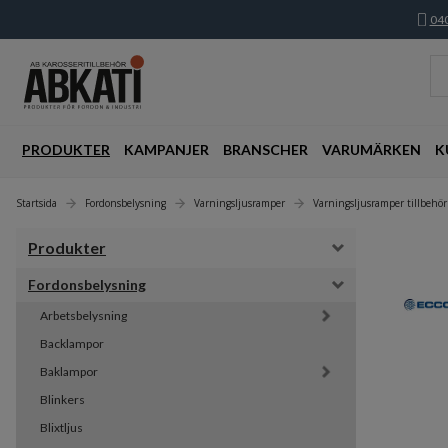
040
PRODUKTER
KAMPANJER
BRANSCHER
VARUMÄRKEN
K
Startsida
Fordonsbelysning
Varningsljusramper
Varningsljusramper tillbehör
Produkter
Fordonsbelysning
Arbetsbelysning
Backlampor
Baklampor
Blinkers
Blixtljus