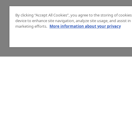
By clicking “Accept All Cookies”, you agree to the storing of cookie
device to enhance site navigation, analyze site usage, and assist in
marketing efforts.
More information about your privacy
HJÄLP
O
Mitt konto
Vå
Vanliga frågor
Ku
Kontakta oss
La
Årets mässor
In
Ny