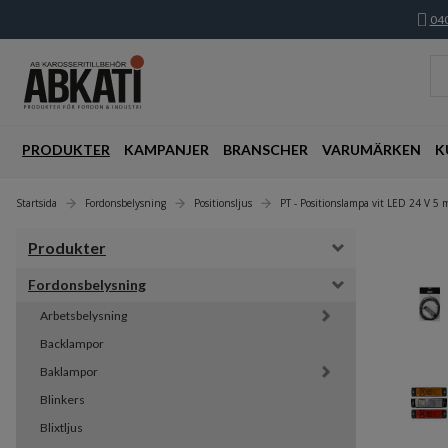
040
PRODUKTER
KAMPANJER
BRANSCHER
VARUMÄRKEN
K
Startsida
Fordonsbelysning
Positionsljus
PT - Positionslampa vit LED 24 V 5 
Produkter
Fordonsbelysning
Arbetsbelysning
Backlampor
Baklampor
Blinkers
Blixtljus