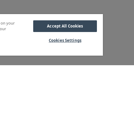
s on your
Accept All Cookies
 our
Cookies Settings
Kabel
M OSS
SORTIMENT
Kabelskor
ra kärnvärden
Arbetsbelysning
Reglar
ndservice
Blixtljus
Reläer
ger & logistik
Extraljus
Sidoskydd och
tegritetspolicy
LED-ramper
Underkörningsbal
heter & Press
Extraljusramper