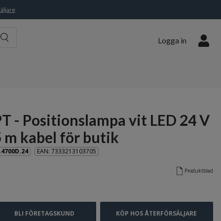
äljare
Logga in
T - Positionslampa vit LED 24 V
 m kabel för butik
.4700D.24
EAN: 7333213103705
Produktblad
BLI FÖRETAGSKUND
KÖP HOS ÅTERFÖRSÄLJARE