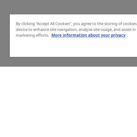
By clicking “Accept All Cookies”, you agree to the storing of cookie
device to enhance site navigation, analyze site usage, and assist in
marketing efforts.
More information about your privacy
HJÄLP
O
Mitt konto
Vå
Vanliga frågor
Ku
Kontakta oss
La
Årets mässor
In
Ny