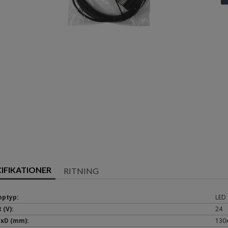
CIFIKATIONER
RITNING
ptyp:
LED
 (V):
24
xD (mm):
130