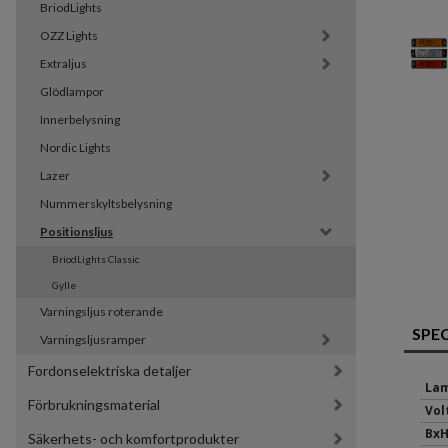
BriodLights
OZZ Lights
Extraljus
Glödlampor
Innerbelysning
Nordic Lights
Lazer
Nummerskyltsbelysning
Positionsljus
BriodLights Classic
Gylle
Varningsljus roterande
SPE
Varningsljusramper
Fordonselektriska detaljer
Lam
Förbrukningsmaterial
Volt
BxH
Säkerhets- och komfortprodukter