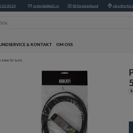
-22 00 20
order@abkati.se
bli företagskund
våra återförs
Sök
UNDSERVICE & KONTAKT
OM OSS
m kabel för butik
P
5
5