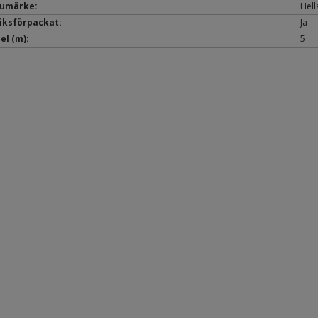
umärke:
Hell
iksförpackat:
Ja
el (m):
5