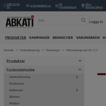
040-22 00
bli
våra
order@abkati.se
20
företagskund
återförsäljare
Sök
Logga in
PRODUKTER
KAMPANJER
BRANSCHER
VARUMÄRKEN
K
Startsida
Fordonsbelysning
Positionsljus
Positionslampa röd LED 12 V
Produkter
Fordonsbelysning
Arbetsbelysning
Backlampor
Baklampor
Blinkers
Blixtljus