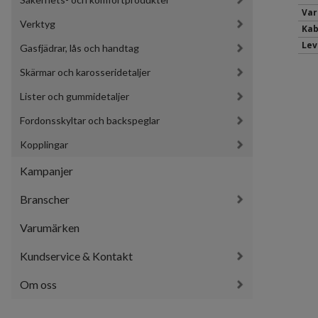
Var
Verktyg
Kab
Lev
Gasfjädrar, lås och handtag
Skärmar och karosseridetaljer
Lister och gummidetaljer
Fordonsskyltar och backspeglar
Kopplingar
Kampanjer
Branscher
Varumärken
Kundservice & Kontakt
Om oss