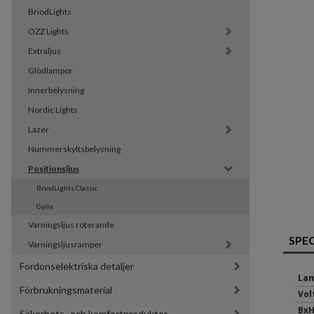
BriodLights
OZZ Lights
Extraljus
Glödlampor
Innerbelysning
Nordic Lights
Lazer
Nummerskyltsbelysning
Positionsljus
BriodLights Classic
Gylle
Varningsljus roterande
SPE
Varningsljusramper
Fordonselektriska detaljer
Lam
Förbrukningsmaterial
Volt
BxH
Säkerhets- och komfortprodukter