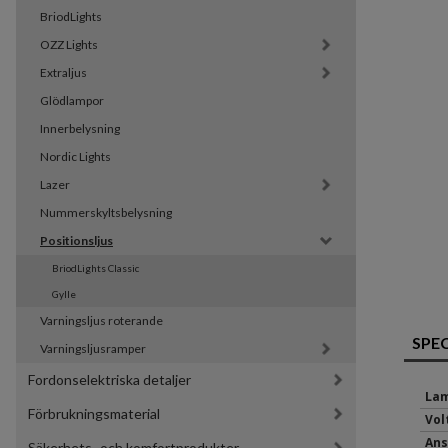
BriodLights
OZZ Lights
Extraljus
Glödlampor
Innerbelysning
Nordic Lights
Lazer
Nummerskyltsbelysning
Positionsljus
BriodLights Classic
Gylle
Varningsljus roterande
SPE
Varningsljusramper
Fordonselektriska detaljer
Lam
Förbrukningsmaterial
Volt
Ans
Säkerhets- och komfortprodukter