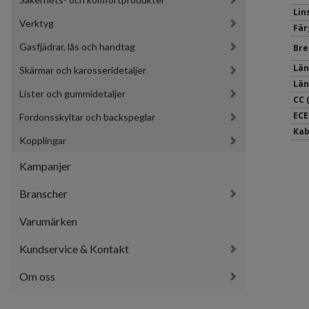
Lin
Verktyg
Fär
Gasfjädrar, lås och handtag
Bre
Län
Skärmar och karosseridetaljer
Län
Lister och gummidetaljer
CC 
ECE
Fordonsskyltar och backspeglar
Kab
Kopplingar
Kampanjer
Branscher
Varumärken
Kundservice & Kontakt
Om oss