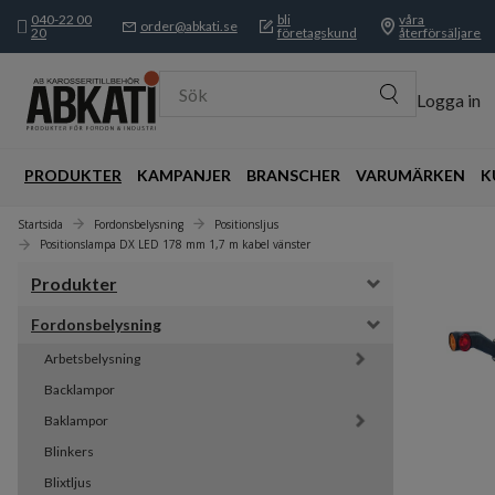
040-22 00
bli
våra
order@abkati.se
20
företagskund
återförsäljare
Sök
Logga in
PRODUKTER
KAMPANJER
BRANSCHER
VARUMÄRKEN
K
Startsida
Fordonsbelysning
Positionsljus
Positionslampa DX LED 178 mm 1,7 m kabel vänster
Produkter
Fordonsbelysning
Arbetsbelysning
Backlampor
Baklampor
Blinkers
Blixtljus