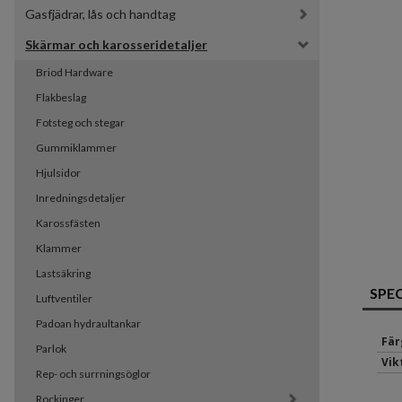
Gasfjädrar, lås och handtag
Skärmar och karosseridetaljer
Briod Hardware
Flakbeslag
Fotsteg och stegar
Gummiklammer
Hjulsidor
Inredningsdetaljer
Karossfästen
Klammer
Lastsäkring
SPE
Luftventiler
Padoan hydraultankar
Fär
Parlok
Vik
Rep- och surrningsöglor
Rockinger