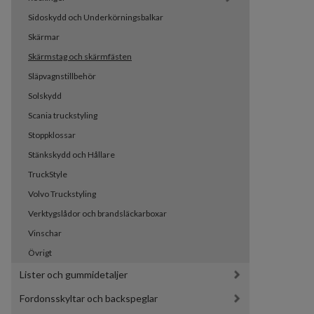
Sidoskydd och Underkörningsbalkar
Skärmar
Skärmstag och skärmfästen
Släpvagnstillbehör
Solskydd
Scania truckstyling
Stoppklossar
Stänkskydd och Hållare
TruckStyle
Volvo Truckstyling
Verktygslådor och brandsläckarboxar
Vinschar
Övrigt
Lister och gummidetaljer
Fordonsskyltar och backspeglar