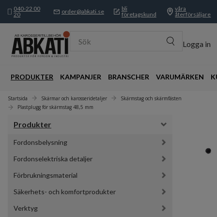
040-22 00
bli
våra
order@abkati.se
20
företagskund
återförsäljare
Sök
Logga in
PRODUKTER
KAMPANJER
BRANSCHER
VARUMÄRKEN
K
Startsida
Skärmar och karosseridetaljer
Skärmstag och skärmfästen
Plastplugg för skärmstag 48,5 mm
Produkter
Fordonsbelysning
Fordonselektriska detaljer
Förbrukningsmaterial
Säkerhets- och komfortprodukter
Verktyg