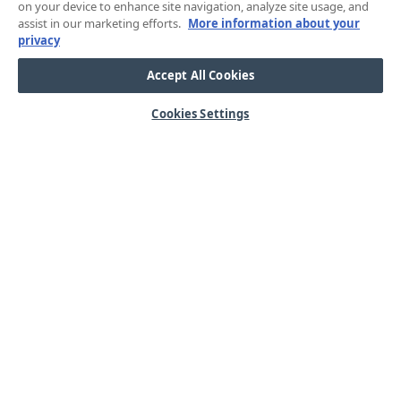
on your device to enhance site navigation, analyze site usage, and
assist in our marketing efforts.
More information about your
privacy
Accept All Cookies
Cookies Settings
HJÄLP
OM OSS
Mitt konto
Våra kärnvärden
Vanliga frågor
Kundservice
Kontakta oss
Lager & logistik
Årets mässor
Integritetspolicy
Nyheter & Press
Kabel
SORTIMENT