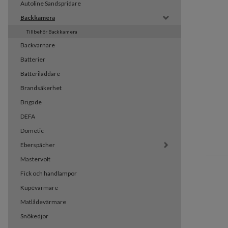
Autoline Sandspridare
Backkamera
Tillbehör Backkamera
Backvarnare
Batterier
Batteriladdare
Brandsäkerhet
Brigade
DEFA
Dometic
Eberspächer
Mastervolt
Fick och handlampor
Kupévärmare
Matlådevärmare
Snökedjor