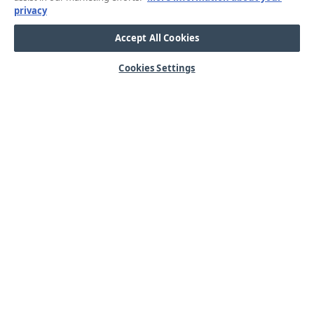
privacy
Accept All Cookies
Cookies Settings
HJÄLP
OM OSS
Mitt konto
Våra kärnvärden
Vanliga frågor
Kundservice
Kontakta oss
Lager & logistik
Årets mässor
Integritetspolicy
Nyheter & Press
Kabel
SORTIMENT
Kabelskor
Arbetsbelysning