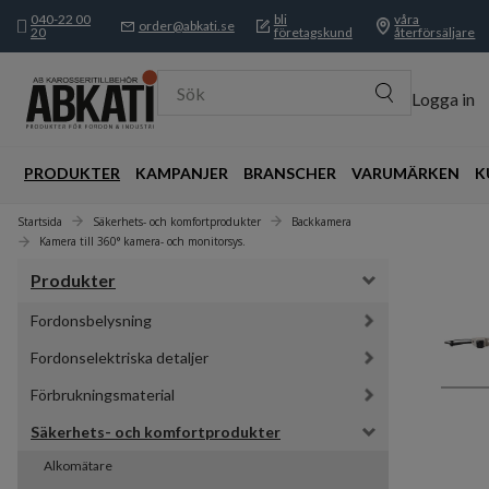
040-22 00
bli
våra
order@abkati.se
20
företagskund
återförsäljare
Sök
Logga in
PRODUKTER
KAMPANJER
BRANSCHER
VARUMÄRKEN
K
Startsida
Säkerhets- och komfortprodukter
Backkamera
Kamera till 360° kamera- och monitorsys.
Produkter
Fordonsbelysning
Fordonselektriska detaljer
Förbrukningsmaterial
Säkerhets- och komfortprodukter
Alkomätare