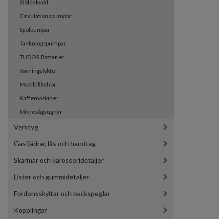
Stöldskydd
Cirkulationspumpar
Spolpumpar
Tankningspumpar
TUDOR Batterier
Varningslyktor
Mobiltillbehör
Kaffemaskiner
Mikrovågsugnar
Verktyg
Gasfjädrar, lås och handtag
Skärmar och karosseridetaljer
Lister och gummidetaljer
Fordonsskyltar och backspeglar
Kopplingar