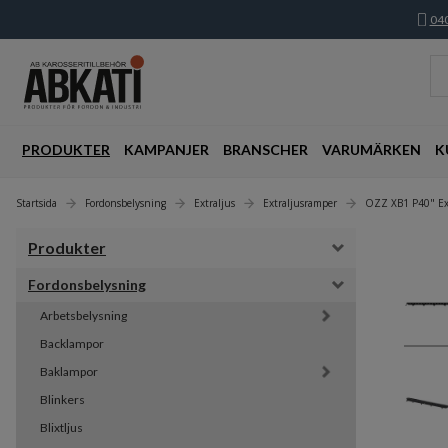
040
PRODUKTER
KAMPANJER
BRANSCHER
VARUMÄRKEN
K
Startsida
Fordonsbelysning
Extraljus
Extraljusramper
OZZ XB1 P40" Ex
Produkter
Fordonsbelysning
Arbetsbelysning
Backlampor
Baklampor
Blinkers
Blixtljus