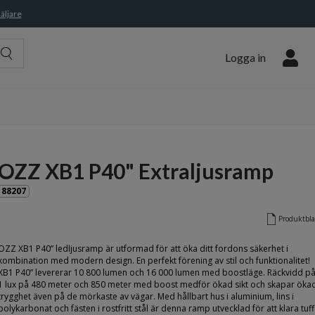
äljare
Logga in
OZZ XB1 P40" Extraljusramp
88207
Produktbl
OZZ XB1 P40” ledljusramp är utformad för att öka ditt fordons säkerhet i
kombination med modern design. En perfekt förening av stil och funktionalitet!
XB1 P40” levererar 10 800 lumen och 16 000 lumen med boostläge. Räckvidd p
1 lux på 480 meter och 850 meter med boost medför ökad sikt och skapar öka
trygghet även på de mörkaste av vägar. Med hållbart hus i aluminium, lins i
polykarbonat och fästen i rostfritt stål är denna ramp utvecklad för att klara tuf