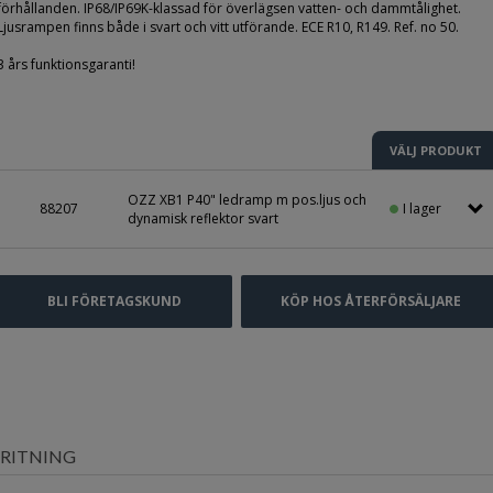
förhållanden. IP68/IP69K-klassad för överlägsen vatten- och dammtålighet.
Ljusrampen finns både i svart och vitt utförande. ECE R10, R149. Ref. no 50.
3 års funktionsgaranti!
VÄLJ PRODUKT
OZZ XB1 P40" ledramp m pos.ljus och
I lager
88207
dynamisk reflektor svart
BLI FÖRETAGSKUND
KÖP HOS ÅTERFÖRSÄLJARE
RITNING