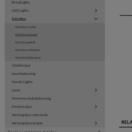
BriodLights
OZZ Lights
Extraljus
Extraljus runda
Extraljusramper
Extraljuspaket
Extraljus tillbehör
Kombistrålkastare
Glödlampor
Innerbelysning
Nordic Lights
Lazer
Nummerskyltsbelysning
Positionsljus
Varningsljus roterande
REL
Varningsljusramper