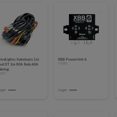
riodLights Kabelsats 1st
XBB PowerUnit 6
15889
pol DT 2m 80A Relä 60A
äkring
5837
lager
I lager