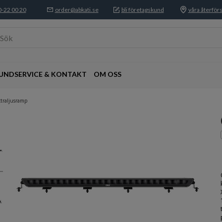
-22 00 20
order@abkati.se
bli företagskund
våra återförs
Sök
UNDSERVICE & KONTAKT
OM OSS
traljusramp