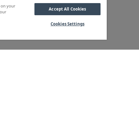
s on your
Accept All Cookies
 our
Cookies Settings
Kabel
M OSS
SORTIMENT
Kabelskor
ra kärnvärden
Arbetsbelysning
Reglar
ndservice
Blixtljus
Reläer
ger & logistik
Extraljus
Sidoskydd och
tegritetspolicy
LED-ramper
Underkörningsbal
heter & Press
Extraljusramper
Sandspridare
Positionsljus
Stänkskärmar
Backkameror