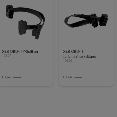
XBB OBD-II Y-Splitter
XBB OBD-II
15897
förlängningskablage
15898
I lager
I lager