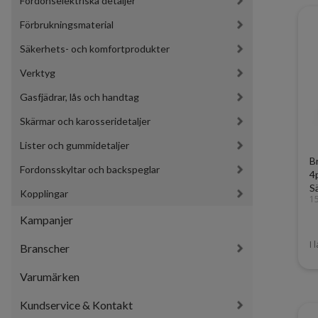
Fordonselektriska detaljer
Förbrukningsmaterial
Säkerhets- och komfortprodukter
Verktyg
Gasfjädrar, lås och handtag
Skärmar och karosseridetaljer
Lister och gummidetaljer
B
Fordonsskyltar och backspeglar
4
S
Kopplingar
1
Kampanjer
I 
Branscher
Varumärken
Kundservice & Kontakt