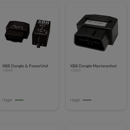
XBB Dongle & PowerUnit
XBB Dongle Masterenhet
15899
15890
I lager
I lager