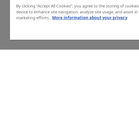
By clicking “Accept All Cookies”, you agree to the storing of cookie
device to enhance site navigation, analyze site usage, and assist in
marketing efforts.
More information about your privacy
HJÄLP
O
Mitt konto
Vå
Vanliga frågor
Ku
Kontakta oss
La
Årets mässor
In
Ny