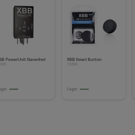
BB PowerUnit Slavenhet
XBB Smart Button
5891
15896
lager
I lager