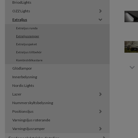
BriodLights
OZZ Lights
Extraljus
Extraljus runda
Extraljusramper
Extraljuspaket
Extraljus tillbehör
Kombistrålkastare
Glödlampor
Innerbelysning
Nordic Lights
Lazer
Nummerskyltsbelysning
Positionsljus
Varningsljus roterande
Varningsljusramper