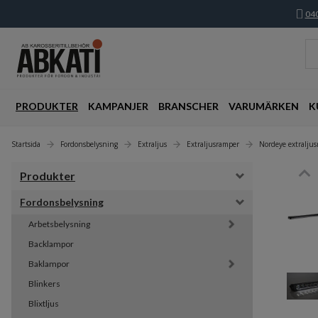
040
PRODUKTER
KAMPANJER
BRANSCHER
VARUMÄRKEN
K
Startsida
Fordonsbelysning
Extraljus
Extraljusramper
Nordeye extralju
Produkter
Fordonsbelysning
Arbetsbelysning
Backlampor
Baklampor
Blinkers
Blixtljus