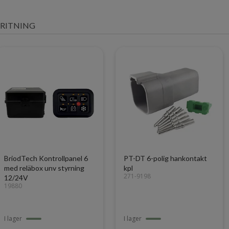
RITNING
BriodTech Kontrollpanel 6
PT-DT 6-polig hankontakt
med reläbox unv styrning
kpl
271-9198
12/24V
19880
I lager
I lager