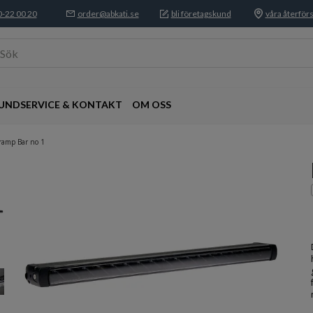
-22 00 20
order@abkati.se
bli företagskund
våra återförs
Sök
UNDSERVICE & KONTAKT
OM OSS
sramp Bar no 1