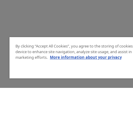
By clicking “Accept All Cookies”, you agree to the storing of cookie
device to enhance site navigation, analyze site usage, and assist in
marketing efforts.
More information about your privacy
HJÄLP
O
Mitt konto
Vå
Vanliga frågor
Ku