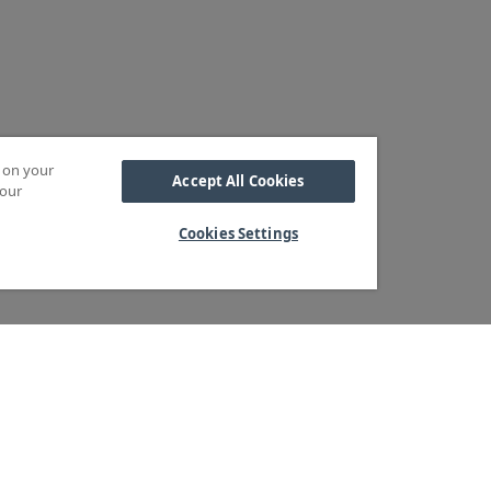
s on your
Accept All Cookies
 our
Cookies Settings
Kabel
M OSS
SORTIMENT
Kabelskor
ra kärnvärden
Arbetsbelysning
Reglar
ndservice
Blixtljus