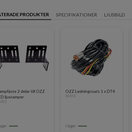
ATERADE PRODUKTER
SPECIFIKATIONER
LJUSBILD
ampfäste 2 delar till OZZ
OZZ Ledningssats 1 x DT4
88916
ED ljusramper
8922
lager
I lager