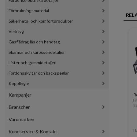
Fordonselektriska detaljer
Förbrukningsmaterial
REL
Säkerhets- och komfortprodukter
Verktyg
Gasfjädrar, lås och handtag
Skärmar och karosseridetaljer
Lister och gummidetaljer
Fordonsskyltar och backspeglar
Kopplingar
Kampanjer
R
L
8
Branscher
Varumärken
I 
Kundservice & Kontakt