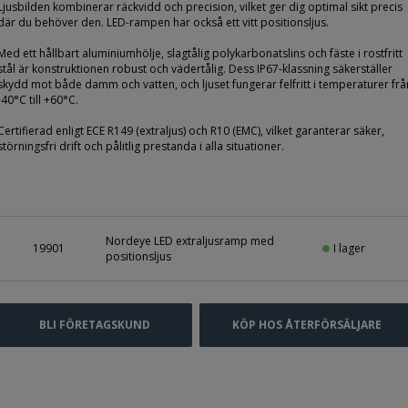
Ljusbilden kombinerar räckvidd och precision, vilket ger dig optimal sikt precis
där du behöver den. LED-rampen har också ett vitt positionsljus.
Med ett hållbart aluminiumhölje, slagtålig polykarbonatslins och fäste i rostfritt
stål är konstruktionen robust och vädertålig. Dess IP67-klassning säkerställer
skydd mot både damm och vatten, och ljuset fungerar felfritt i temperaturer frå
-40°C till +60°C.
Certifierad enligt ECE R149 (extraljus) och R10 (EMC), vilket garanterar säker,
störningsfri drift och pålitlig prestanda i alla situationer.
Nordeye LED extraljusramp med
I lager
19901
positionsljus
BLI FÖRETAGSKUND
KÖP HOS ÅTERFÖRSÄLJARE