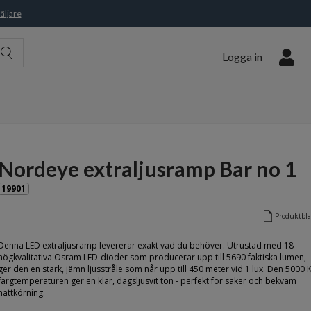
äljare
Logga in
Nordeye extraljusramp Bar no 1
19901
Produktbl
Denna LED extraljusramp levererar exakt vad du behöver. Utrustad med 18
högkvalitativa Osram LED-dioder som producerar upp till 5690 faktiska lumen,
ger den en stark, jämn ljusstråle som når upp till 450 meter vid 1 lux. Den 5000 
färgtemperaturen ger en klar, dagsljusvit ton - perfekt för säker och bekväm
nattkörning.