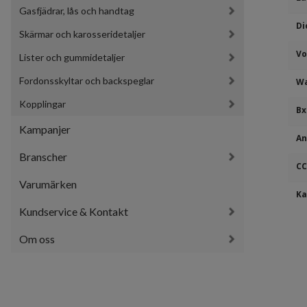
Gasfjädrar, lås och handtag
Di
Skärmar och karosseridetaljer
Vo
Lister och gummidetaljer
Fordonsskyltar och backspeglar
Wa
Kopplingar
Bx
Kampanjer
An
Branscher
CC
Varumärken
Ka
Kundservice & Kontakt
Om oss