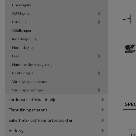
BriodLights
OZZ Lights
Extraljus
Glödlampor
Innerbelysning
Nordic Lights
Lazer
Nummerskyltsbelysning
Positionsljus
Varningsljus roterande
Varningsljusramper
Fordonselektriska detaljer
SPE
Förbrukningsmaterial
Säkerhets- och komfortprodukter
Verktyg
La