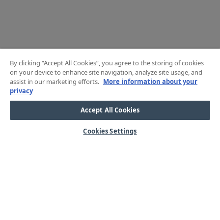
By clicking “Accept All Cookies”, you agree to the storing of cookies
on your device to enhance site navigation, analyze site usage, and
assist in our marketing efforts.
More information about your
privacy
Accept All Cookies
Cookies Settings
HJÄLP
OM OSS
Mitt konto
Våra kärnvärden
Vanliga frågor
Kundservice