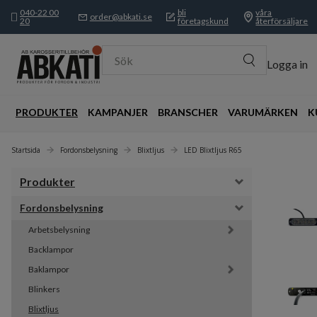
040-22 00
bli
våra
order@abkati.se
20
företagskund
återförsäljare
Sök
Logga in
PRODUKTER
KAMPANJER
BRANSCHER
VARUMÄRKEN
K
Startsida
Fordonsbelysning
Blixtljus
LED Blixtljus R65
Produkter
Fordonsbelysning
Arbetsbelysning
Backlampor
Baklampor
Blinkers
Blixtljus