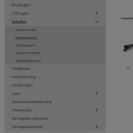
BriodLights
OZZ Lights
Extraljus
Extraljus runda
Extraljusramper
Extraljuspaket
Extraljus tillbehör
Kombistrålkastare
Glödlampor
Innerbelysning
Nordic Lights
Lazer
Nummerskyltsbelysning
Positionsljus
Varningsljus roterande
Varningsljusramper