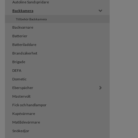
Autoline Sandspridare
Backkamera
Tillbehör Backkamera
Backvarnare
Batterier
Batteriladdare
Brandsäkerhet
Brigade
DEFA
Dometic
Eberspächer
Mastervolt
Fick och handlampor
Kupévärmare
Matlådevärmare
Snökedjor