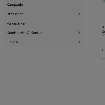
Kampanjer
Branscher
Varumärken
A
S
Kundservice & Kontakt
3
Om oss
I 