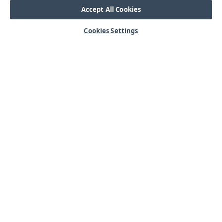
Accept All Cookies
Cookies Settings
HJÄLP
OM OSS
Mitt konto
Våra kärnvärden
Vanliga frågor
Kundservice
Kontakta oss
Lager & logistik
Årets mässor
Integritetspolicy
Nyheter & Press
Kabel
SORTIMENT
Kabelskor
Arbetsbelysning
Reglar
Blixtljus