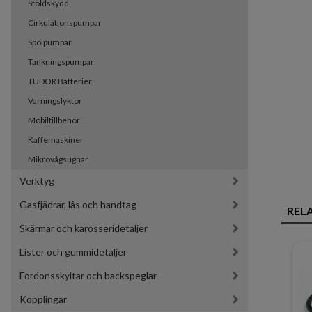
Stöldskydd
Cirkulationspumpar
Spolpumpar
Tankningspumpar
TUDOR Batterier
Varningslyktor
Mobiltillbehör
Kaffemaskiner
Mikrovågsugnar
Verktyg
Gasfjädrar, lås och handtag
REL
Skärmar och karosseridetaljer
Lister och gummidetaljer
Fordonsskyltar och backspeglar
Kopplingar