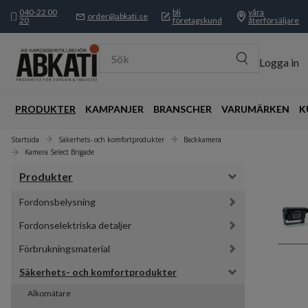
040-22 00
bli
våra
order@abkati.se
20
företagskund
återförsäljare
Sök
Logga in
PRODUKTER
KAMPANJER
BRANSCHER
VARUMÄRKEN
K
Startsida
Säkerhets- och komfortprodukter
Backkamera
Kamera Select Brigade
Produkter
Fordonsbelysning
Fordonselektriska detaljer
Förbrukningsmaterial
Säkerhets- och komfortprodukter
Alkomätare