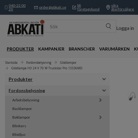
040-22 00
bli
våra
order@abkati.se
20
företagskund
återförsäljare
Sök
Logga in
PRODUKTER
KAMPANJER
BRANSCHER
VARUMÄRKEN
K
Startsida
Fordonsbelysning
Glödlampor
Glödlampa H3 24 V 70 W Truckstar Pro 13336MD
Produkter
Fordonsbelysning
Arbetsbelysning
Backlampor
Baklampor
Blinkers
Blixtljus