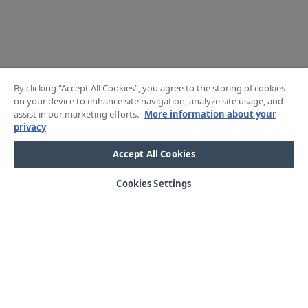
By clicking “Accept All Cookies”, you agree to the storing of cookies
on your device to enhance site navigation, analyze site usage, and
assist in our marketing efforts.
More information about your
privacy
Accept All Cookies
Cookies Settings
HJÄLP
OM OSS
Mitt konto
Våra kärnvärden
Vanliga frågor
Kundservice