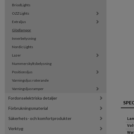
BriodLights
OZZ Lights
Extraljus
Glödlampor
Innerbelysning
Nordic Lights
Lazer
Nummerskyltsbelysning
Positionsljus
Varningsljus roterande
Varningsljusramper
Fordonselektriska detaljer
SPE
Förbrukningsmaterial
Säkerhets- och komfortprodukter
Lam
Volt
Verktyg
Wat