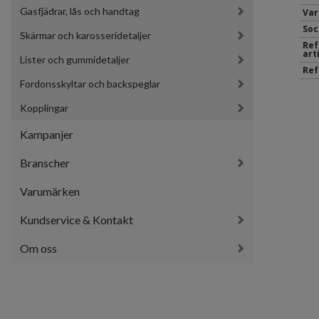
Gasfjädrar, lås och handtag
Var
Soc
Skärmar och karosseridetaljer
Ref
art
Lister och gummidetaljer
Ref
Fordonsskyltar och backspeglar
Kopplingar
Kampanjer
Branscher
Varumärken
Kundservice & Kontakt
Om oss