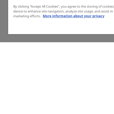
By clicking “Accept All Cookies”, you agree to the storing of cookie
device to enhance site navigation, analyze site usage, and assist in
marketing efforts.
More information about your privacy
HJÄLP
O
Mitt konto
Vå
Vanliga frågor
Ku
Kontakta oss
La
Årets mässor
In
Ny