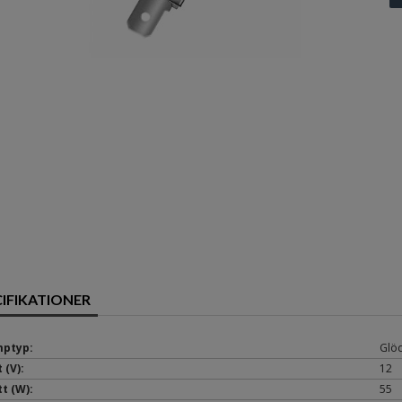
CIFIKATIONER
ptyp:
Glö
 (V):
12
t (W):
55