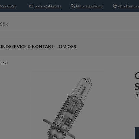
-22 00 20
order@abkati.se
bli företagskund
våra återförs
Sök
UNDSERVICE & KONTAKT
OM OSS
12258
S
1