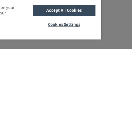
s on your
Accept All Cookies
 our
Cookies Settings
Kabel
M OSS
SORTIMENT
Kabelskor
ra kärnvärden
Arbetsbelysning
Reglar
ndservice
Blixtljus
Reläer
ger & logistik
Extraljus
Sidoskydd och
tegritetspolicy
LED-ramper
Underkörningsbal
heter & Press
Extraljusramper
Sandspridare
Positionsljus
Stänkskärmar