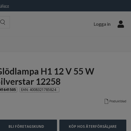
äljare
Logga in
Glödlampa H1 12 V 55 W
ilverstar 12258
41641505
EAN: 4008321785824  
Produktblad
BLI FÖRETAGSKUND
KÖP HOS ÅTERFÖRSÄLJARE