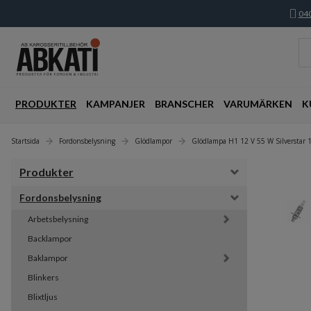
040
PRODUKTER
KAMPANJER
BRANSCHER
VARUMÄRKEN
K
Startsida
Fordonsbelysning
Glödlampor
Glödlampa H1 12 V 55 W Silverstar 
Produkter
Fordonsbelysning
Arbetsbelysning
Backlampor
Baklampor
Blinkers
Blixtljus