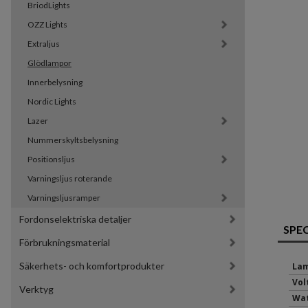
BriodLights
OZZ Lights
Extraljus
Glödlampor
Innerbelysning
Nordic Lights
Lazer
Nummerskyltsbelysning
Positionsljus
Varningsljus roterande
Varningsljusramper
Fordonselektriska detaljer
SPE
Förbrukningsmaterial
Säkerhets- och komfortprodukter
Lam
Volt
Verktyg
Wat