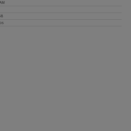
AM
58
ips