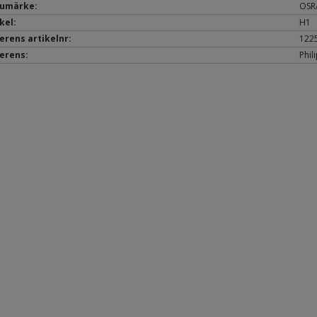
umärke:
OSR
kel:
H1
erens artikelnr:
122
erens:
Phil