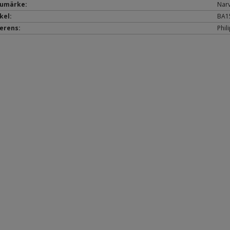
umärke:
Nar
kel:
BA1
erens:
Phil