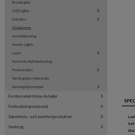
BriodLights
OZZ Lights
Extraljus
Glödlampor
Innerbelysning
Nordic Lights
Lazer
Nummerskyltsbelysning
Positionsljus
Varningsljus roterande
Varningsljusramper
Fordonselektriska detaljer
SPE
Förbrukningsmaterial
Säkerhets- och komfortprodukter
Lam
Volt
Verktyg
Wat