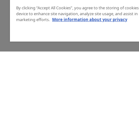
By clicking “Accept All Cookies”, you agree to the storing of cookie
device to enhance site navigation, analyze site usage, and assist in
marketing efforts.
More information about your privacy
HJÄLP
O
Mitt konto
Vå
Vanliga frågor
Ku
Kontakta oss
La
Årets mässor
In
Ny