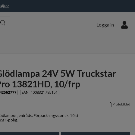
äljare
Logga in
Glödlampa 24V 5W Truckstar
Pro 13821HD, 10/frp
42562777
EAN: 4008321795151
Produktblad
ödlampor, entråds. Förpackningsstorlek: 10 st
S! 1-polig.