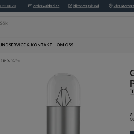
-22 00 20
order@abkati.se
bli företagskund
våra återförs
Sök
UNDSERVICE & KONTAKT
OM OSS
821HD, 10/frp
1
Gl
OB