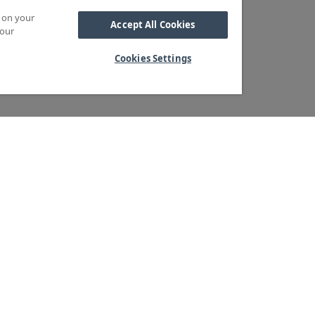
s on your
Accept All Cookies
 our
Cookies Settings
Kabel
M OSS
SORTIMENT
Kabelskor
ra kärnvärden
Arbetsbelysning
Reglar
ndservice
Blixtljus
Reläer
ger & logistik
Extraljus
Sidoskydd och
tegritetspolicy
LED-ramper
Underkörningsbal
heter & Press
Extraljusramper
Sandspridare
Positionsljus
Stänkskärmar