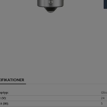
CIFIKATIONER
ptyp:
Glöd
 (V):
24
t (W):
5