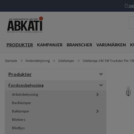
040
PRODUKTER
KAMPANJER
BRANSCHER
VARUMÄRKEN
K
Startsida
Fordonsbelysning
Glödlampor
Glödlampa 24V 5W Truckstar Pro 13
Produkter
Fordonsbelysning
Arbetsbelysning
Backlampor
Baklampor
Blinkers
Blixtljus