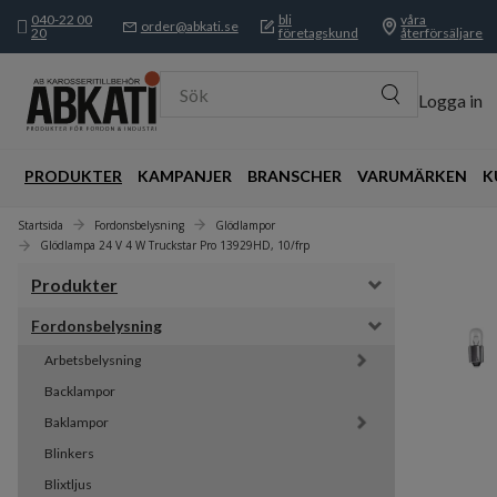
040-22 00
bli
våra
order@abkati.se
20
företagskund
återförsäljare
Sök
Logga in
PRODUKTER
KAMPANJER
BRANSCHER
VARUMÄRKEN
K
Startsida
Fordonsbelysning
Glödlampor
Glödlampa 24 V 4 W Truckstar Pro 13929HD, 10/frp
Produkter
Fordonsbelysning
Arbetsbelysning
Backlampor
Baklampor
Blinkers
Blixtljus