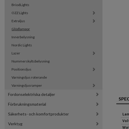
BriodLights
OZZ Lights
Extraljus
Glödlampor
Innerbelysning
Nordic Lights
Lazer
Nummerskyltsbelysning
Positionsljus
Varningsljus roterande
Varningsljusramper
Fordonselektriska detaljer
SPE
Förbrukningsmaterial
Säkerhets- och komfortprodukter
Lam
Volt
Verktyg
Wat