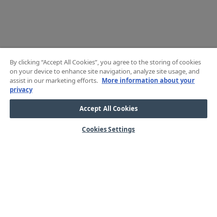
By clicking “Accept All Cookies”, you agree to the storing of cookies
on your device to enhance site navigation, analyze site usage, and
assist in our marketing efforts.
More information about your
privacy
Accept All Cookies
Cookies Settings
HJÄLP
OM OSS
Mitt konto
Våra kärnvärden
Vanliga frågor
Kundservice