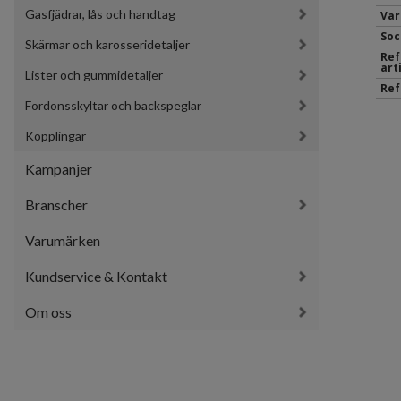
Gasfjädrar, lås och handtag
Var
Soc
Skärmar och karosseridetaljer
Ref
art
Lister och gummidetaljer
Ref
Fordonsskyltar och backspeglar
Kopplingar
Kampanjer
Branscher
Varumärken
Kundservice & Kontakt
Om oss