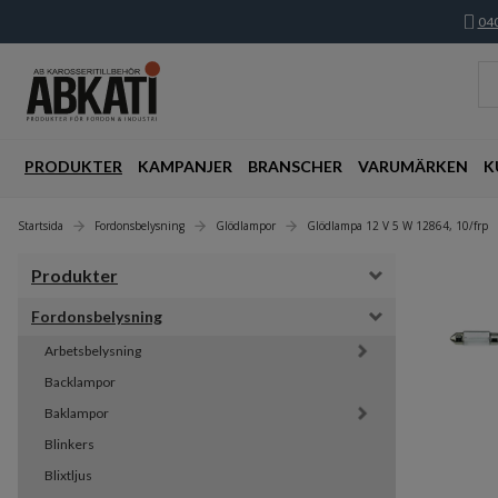
040
PRODUKTER
KAMPANJER
BRANSCHER
VARUMÄRKEN
K
Startsida
Fordonsbelysning
Glödlampor
Glödlampa 12 V 5 W 12864, 10/frp
Produkter
Fordonsbelysning
Arbetsbelysning
Backlampor
Baklampor
Blinkers
Blixtljus