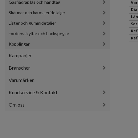
Gasfjädrar, lås och handtag
Var
Dia
Skärmar och karosseridetaljer
Län
Lister och gummidetaljer
Soc
Ref
Fordonsskyltar och backspeglar
Ref
Kopplingar
Kampanjer
Branscher
Varumärken
Kundservice & Kontakt
Om oss