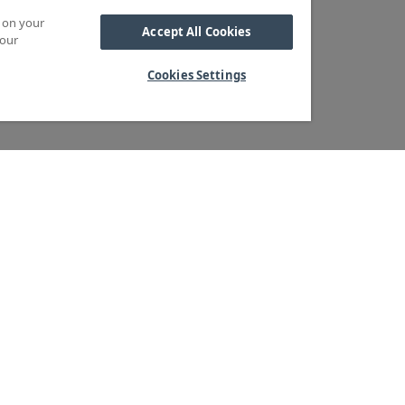
s on your
Accept All Cookies
 our
Cookies Settings
Kabel
M OSS
SORTIMENT
Kabelskor
ra kärnvärden
Arbetsbelysning
Reglar
ndservice
Blixtljus
Reläer
ger & logistik
Extraljus
Sidoskydd och
tegritetspolicy
LED-ramper
Underkörningsbal
heter & Press
Extraljusramper
Sandspridare
Positionsljus
Stänkskärmar