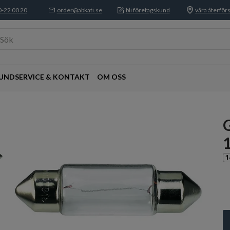
-22 00 20
order@abkati.se
bli företagskund
våra återförs
Sök
UNDSERVICE & KONTAKT
OM OSS
1