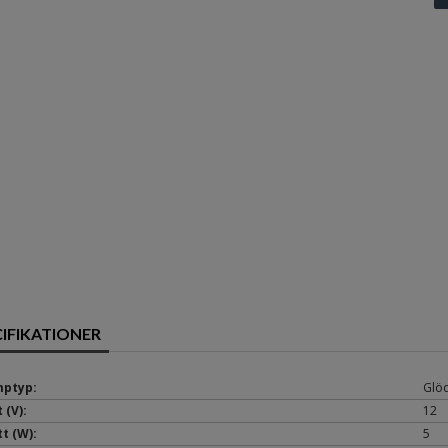
CIFIKATIONER
ptyp:
Glö
 (V):
12
t (W):
5