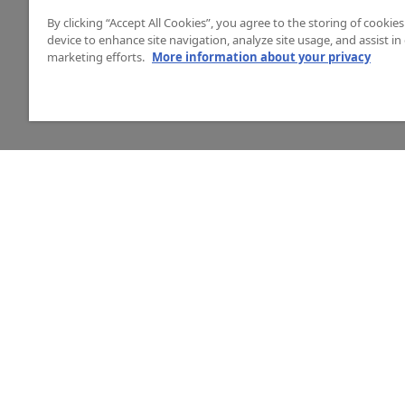
By clicking “Accept All Cookies”, you agree to the storing of cookie
device to enhance site navigation, analyze site usage, and assist in
marketing efforts.
More information about your privacy
HJÄLP
O
Mitt konto
Vå
Vanliga frågor
Ku
Kontakta oss
La
Årets mässor
In
Ny