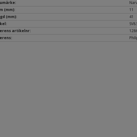
umärke:
Nar
m (mm):
11
gd (mm):
41
kel:
SV8.
erens artikelnr:
128
erens:
Phil