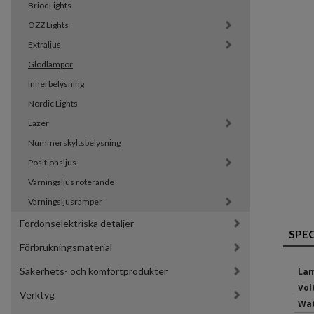
BriodLights
OZZ Lights
Extraljus
Glödlampor
Innerbelysning
Nordic Lights
Lazer
Nummerskyltsbelysning
Positionsljus
Varningsljus roterande
Varningsljusramper
Fordonselektriska detaljer
SPE
Förbrukningsmaterial
Säkerhets- och komfortprodukter
Lam
Volt
Verktyg
Wat