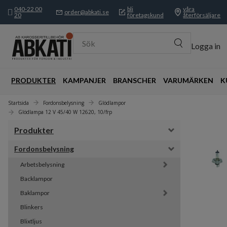
040-22 00
bli
våra
order@abkati.se
20
företagskund
återförsäljare
Sök
Logga in
PRODUKTER
KAMPANJER
BRANSCHER
VARUMÄRKEN
K
Startsida
Fordonsbelysning
Glödlampor
Glödlampa 12 V 45/40 W 12620, 10/frp
Produkter
Fordonsbelysning
Arbetsbelysning
Backlampor
Baklampor
Blinkers
Blixtljus