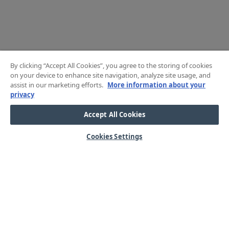
By clicking “Accept All Cookies”, you agree to the storing of cookies
on your device to enhance site navigation, analyze site usage, and
assist in our marketing efforts.
More information about your
privacy
Accept All Cookies
Cookies Settings
HJÄLP
OM OSS
Mitt konto
Våra kärnvärden
Vanliga frågor
Kundservice