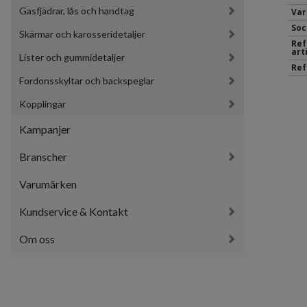
Gasfjädrar, lås och handtag
Var
Soc
Skärmar och karosseridetaljer
Ref
art
Lister och gummidetaljer
Ref
Fordonsskyltar och backspeglar
Kopplingar
Kampanjer
Branscher
Varumärken
Kundservice & Kontakt
Om oss