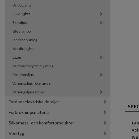
BriodLights
OZZ Lights
Extraljus
Glödlampor
Innerbelysning
Nordic Lights
Lazer
Nummerskyltsbelysning
Positionsljus
Varningsljus roterande
Varningsljusramper
Fordonselektriska detaljer
SPE
Förbrukningsmaterial
Säkerhets- och komfortprodukter
Lam
Volt
Verktyg
Wat