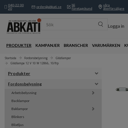
040-22 00
bli
våra
order@abkati.se
20
företagskund
återförsäljare
Sök
Logga in
PRODUKTER
KAMPANJER
BRANSCHER
VARUMÄRKEN
K
Startsida
Fordonsbelysning
Glödlampor
Glödlampa 12 V 10 W 12866, 10/frp
Produkter
Fordonsbelysning
Arbetsbelysning
Backlampor
Baklampor
Blinkers
Blixtljus