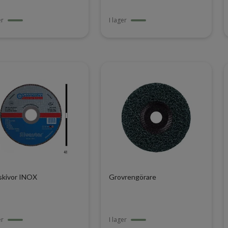
er
I lager
skivor INOX
Grovrengörare
er
I lager