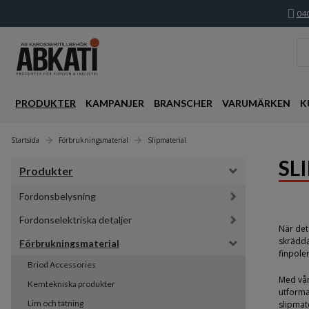
040
PRODUKTER
KAMPANJER
BRANSCHER
VARUMÄRKEN
K
Startsida
Förbrukningsmaterial
Slipmaterial
SL
Produkter
Fordonsbelysning
Fordonselektriska detaljer
När det
skrädda
Förbrukningsmaterial
finpole
Briod Accessories
Med vår
Kemtekniska produkter
utforma
Lim och tätning
slipmat