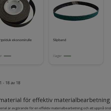
gelduk ekonomirulle
Slipband
er
I lager
1 - 18 av 18
material för effektiv materialbearbetning
erial är avgörande för en effektiv materialbearbetning och att uppnå önska