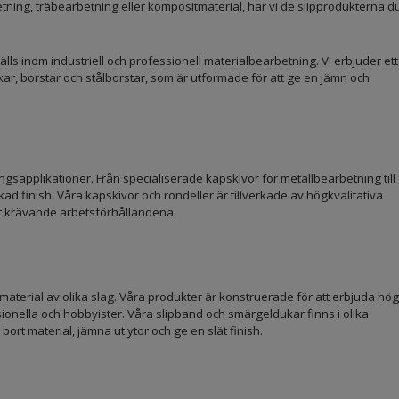
ning, träbearbetning eller kompositmaterial, har vi de slipprodukterna d
älls inom industriell och professionell materialbearbetning. Vi erbjuder ett
ukar, borstar och stålborstar, som är utformade för att ge en jämn och
ngsapplikationer. Från specialiserade kapskivor för metallbearbetning till
ad finish. Våra kapskivor och rondeller är tillverkade av högkvalitativa
st krävande arbetsförhållandena.
aterial av olika slag. Våra produkter är konstruerade för att erbjuda hög
ssionella och hobbyister. Våra slipband och smärgeldukar finns i olika
ort material, jämna ut ytor och ge en slät finish.