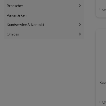
Branscher
I lag
Varumärken
Kundservice & Kontakt
Om oss
Kap
I lag