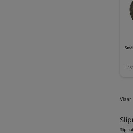
Smär
I lag
Visar 
Slip
Slipmat