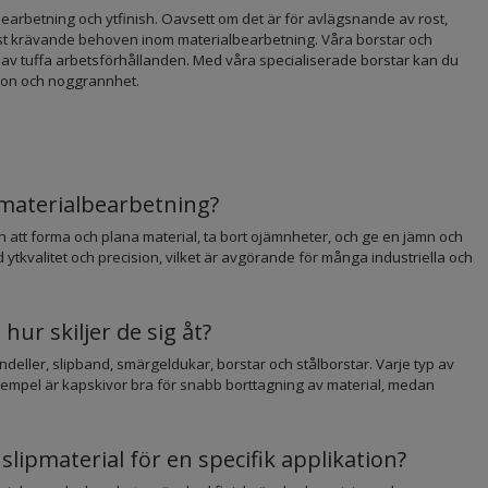
bearbetning och ytfinish. Oavsett om det är för avlägsnande av rost,
mest krävande behoven inom materialbearbetning. Våra borstar och
ara av tuffa arbetsförhållanden. Med våra specialiserade borstar kan du
sion och noggrannhet.
 materialbearbetning?
en att forma och plana material, ta bort ojämnheter, och ge en jämn och
tkvalitet och precision, vilket är avgörande för många industriella och
 hur skiljer de sig åt?
ondeller, slipband, smärgeldukar, borstar och stålborstar. Varje typ av
empel är kapskivor bra för snabb borttagning av material, medan
slipmaterial för en specifik applikation?