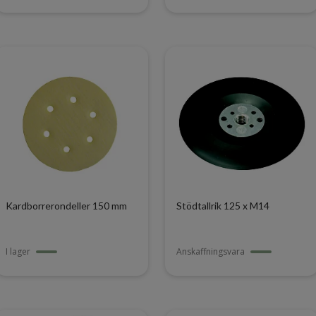
Kardborrerondeller 150 mm
Stödtallrik 125 x M14
I lager
Anskaffningsvara