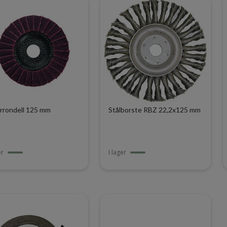
rrondell 125 mm
Stålborste RBZ 22,2x125 mm
er
I lager