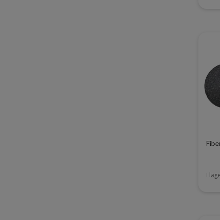
Fibe
I lag