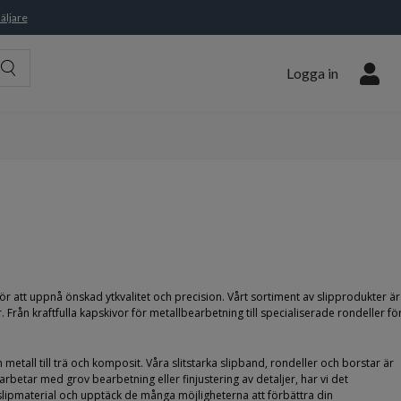
äljare
Logga in
 att uppnå önskad ytkvalitet och precision. Vårt sortiment av slipprodukter är
Från kraftfulla kapskivor för metallbearbetning till specialiserade rondeller fö
metall till trä och komposit. Våra slitstarka slipband, rondeller och borstar är
etar med grov bearbetning eller finjustering av detaljer, har vi det
av slipmaterial och upptäck de många möjligheterna att förbättra din