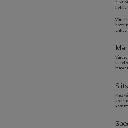
olika b
behöver
Vårt so
brett u
enhetli
Mån
Vårt so
lamellr
materia
Sli
Med vår
prestan
kornsto
Spec