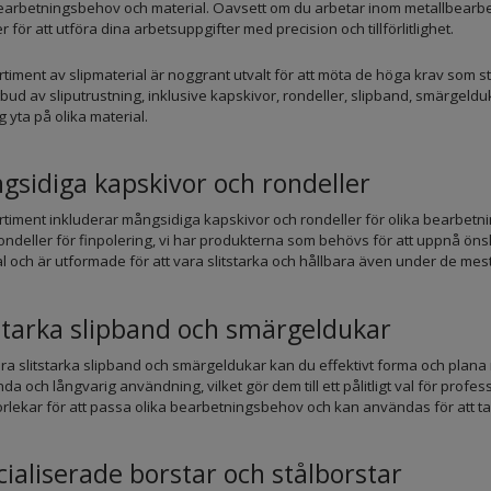
earbetningsbehov och material. Oavsett om du arbetar inom metallbearbet
 för att utföra dina arbetsuppgifter med precision och tillförlitlighet.
rtiment av slipmaterial är noggrant utvalt för att möta de höga krav som st
tbud av sliputrustning, inklusive kapskivor, rondeller, slipband, smärgeld
g yta på olika material.
gsidiga kapskivor och rondeller
rtiment inkluderar mångsidiga kapskivor och rondeller för olika bearbetni
ondeller för finpolering, vi har produkterna som behövs för att uppnå önsk
l och är utformade för att vara slitstarka och hållbara även under de me
tstarka slipband och smärgeldukar
a slitstarka slipband och smärgeldukar kan du effektivt forma och plana m
da och långvarig användning, vilket gör dem till ett pålitligt val för profe
rlekar för att passa olika bearbetningsbehov och kan användas för att ta b
ialiserade borstar och stålborstar