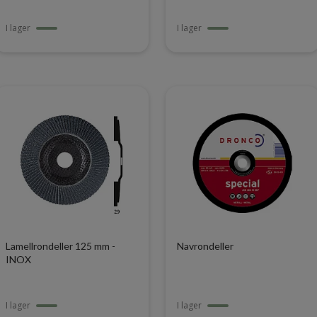
I lager
I lager
Lamellrondeller 125 mm -
Navrondeller
INOX
I lager
I lager