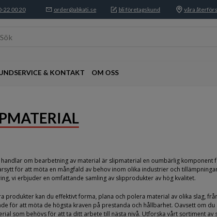
-22 00 20
order@abkati.se
bli företagskund
våra återförs
Sök
UNDSERVICE & KONTAKT
OM OSS
IPMATERIAL
 handlar om bearbetning av material är slipmaterial en oumbärlig komponent för
rsytt för att möta en mångfald av behov inom olika industrier och tillämpningar. 
ring, vi erbjuder en omfattande samling av slipprodukter av hög kvalitet.
a produkter kan du effektivt forma, plana och polera material av olika slag, från 
de för att möta de högsta kraven på prestanda och hållbarhet. Oavsett om du arb
erial som behövs för att ta ditt arbete till nästa nivå. Utforska vårt sortiment 