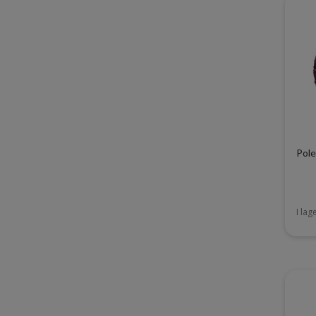
Pole
I lag