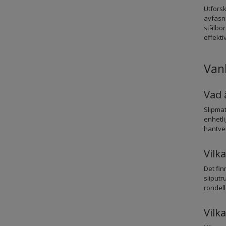
Utforsk
avfasni
stålbor
effekti
Vanl
Vad 
Slipmat
enhetli
hantve
Vilka
Det fin
sliput
rondell
Vilk