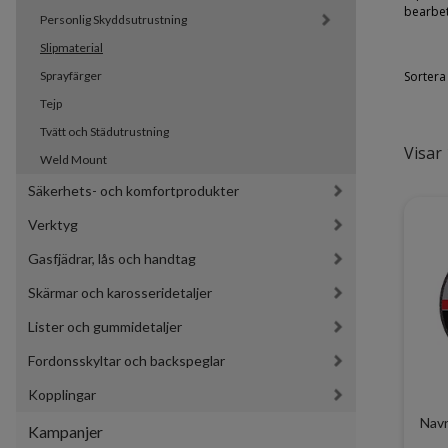
bearbet
Personlig Skyddsutrustning
Slipmaterial
Sprayfärger
Sortera 
Tejp
Tvätt och Städutrustning
Visar 
Weld Mount
Säkerhets- och komfortprodukter
Verktyg
Gasfjädrar, lås och handtag
Skärmar och karosseridetaljer
Lister och gummidetaljer
Fordonsskyltar och backspeglar
Kopplingar
Navr
Kampanjer