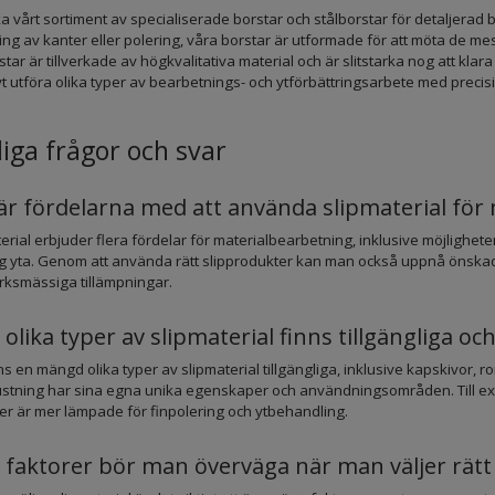
a vårt sortiment av specialiserade borstar och stålborstar för detaljerad 
ng av kanter eller polering, våra borstar är utformade för att möta de 
star är tillverkade av högkvalitativa material och är slitstarka nog att kl
vt utföra olika typer av bearbetnings- och ytförbättringsarbete med preci
iga frågor och svar
är fördelarna med att använda slipmaterial för
erial erbjuder flera fördelar för materialbearbetning, inklusive möjlighet
g yta. Genom att använda rätt slipprodukter kan man också uppnå önskad y
rksmässiga tillämpningar.
 olika typer av slipmaterial finns tillgängliga och
ns en mängd olika typer av slipmaterial tillgängliga, inklusive kapskivor, r
rustning har sina egna unika egenskaper och användningsområden. Till ex
er är mer lämpade för finpolering och ytbehandling.
a faktorer bör man överväga när man väljer rätt 