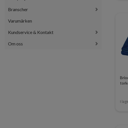
Branscher
Varumärken
Kundservice & Kontakt
Om oss
Brio
tork
I lag