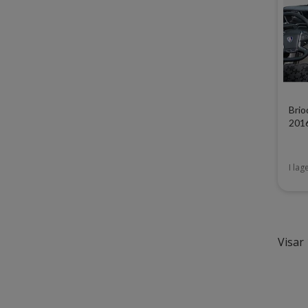
Brio
201
I lag
Visar 