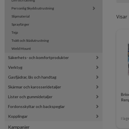
Lim och tätning
Personlig Skyddsutrustning
Visar 
Slipmaterial
Sprayfärger
Tejp
Tvätt och Städutrustning
Weld Mount
Säkerhets- och komfortprodukter
Verktyg
Gasfjädrar, lås och handtag
Skärmar och karosseridetaljer
Brio
Lister och gummidetaljer
Reng
Fordonsskyltar och backspeglar
Kopplingar
I lag
Kampanjer