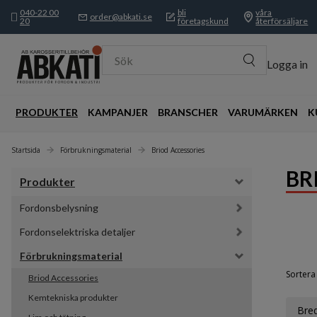
040-22 00
bli
våra
order@abkati.se
20
företagskund
återförsäljare
Sök
Logga in
PRODUKTER
KAMPANJER
BRANSCHER
VARUMÄRKEN
K
Startsida
Förbrukningsmaterial
Briod Accessories
BR
Produkter
Fordonsbelysning
Fordonselektriska detaljer
Förbrukningsmaterial
Sortera 
Briod Accessories
Kemtekniska produkter
Bre