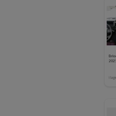
Brio
202
I lag