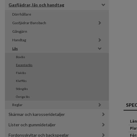
Gasfjädrar, lås och handtag
Dörrhållare
Gasfjädrar Bansbach 
Gångjärn
Handtag
Lås
Boxlås
Excenterlås
Flaklås
Klafflås
Stånglås
Övriga lås
SPE
Reglar
Skärmar och karosseridetaljer
Län
Lister och gummidetaljer
Pla
Fordonsskyltar och backspeglar
För