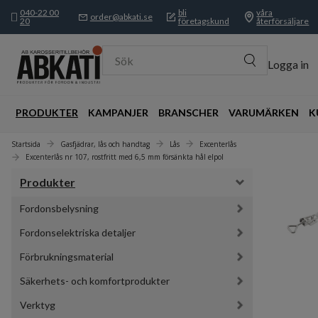
040-22 00
bli
våra
order@abkati.se
20
företagskund
återförsäljare
Sök
Logga in
PRODUKTER
KAMPANJER
BRANSCHER
VARUMÄRKEN
K
Startsida
Gasfjädrar, lås och handtag
Lås
Excenterlås
Excenterlås nr 107, rostfritt med 6,5 mm försänkta hål elpol
Produkter
Fordonsbelysning
Fordonselektriska detaljer
Förbrukningsmaterial
Säkerhets- och komfortprodukter
Verktyg