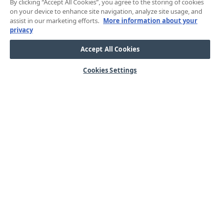
By clicking “Accept All Cookies”, you agree to the storing of cookies
on your device to enhance site navigation, analyze site usage, and
assist in our marketing efforts.
More information about your
privacy
Accept All Cookies
Cookies Settings
HJÄLP
OM OSS
Mitt konto
Våra kärnvärden
Vanliga frågor
Kundservice
Kontakta oss
Lager & logistik
Årets mässor
Integritetspolicy
Nyheter & Press
Kabel
SORTIMENT