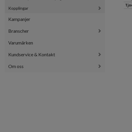
Tjo
Kopplingar
Kampanjer
Branscher
Varumärken
Kundservice & Kontakt
Om oss