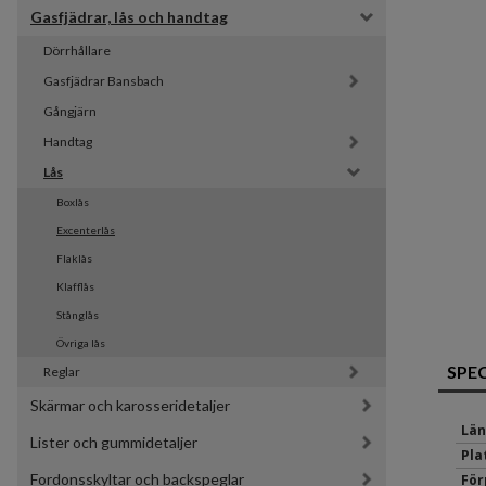
Gasfjädrar, lås och handtag
Dörrhållare
Gasfjädrar Bansbach 
Gångjärn
Handtag
Lås
Boxlås
Excenterlås
Flaklås
Klafflås
Stånglås
Övriga lås
SPE
Reglar
Skärmar och karosseridetaljer
Län
Lister och gummidetaljer
Pla
Fordonsskyltar och backspeglar
För