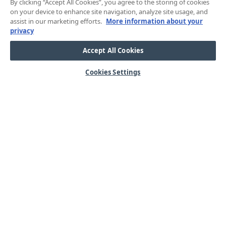
By clicking “Accept All Cookies”, you agree to the storing of cookies
on your device to enhance site navigation, analyze site usage, and
assist in our marketing efforts.
More information about your
privacy
Accept All Cookies
Cookies Settings
HJÄLP
OM OSS
Mitt konto
Våra kärnvärden
Vanliga frågor
Kundservice
Kontakta oss
Lager & logistik
Årets mässor
Integritetspolicy
Nyheter & Press
Kabel
SORTIMENT