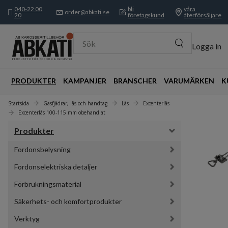
040-22 00
bli
våra
order@abkati.se
20
företagskund
återförsäljare
Sök
Logga in
PRODUKTER
KAMPANJER
BRANSCHER
VARUMÄRKEN
K
Startsida
Gasfjädrar, lås och handtag
Lås
Excenterlås
Excenterlås 100-115 mm obehandlat
Produkter
Fordonsbelysning
Fordonselektriska detaljer
Förbrukningsmaterial
Säkerhets- och komfortprodukter
Verktyg