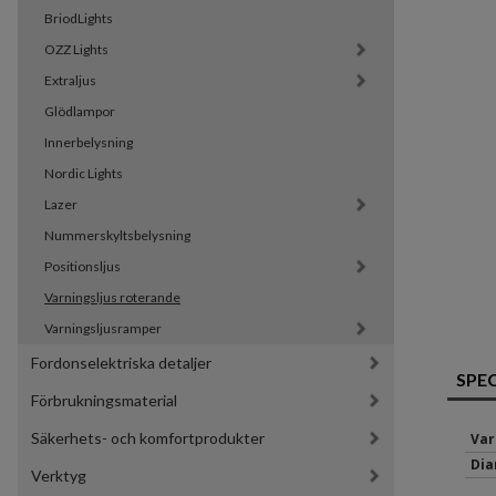
BriodLights
OZZ Lights
Extraljus
Glödlampor
Innerbelysning
Nordic Lights
Lazer
Nummerskyltsbelysning
Positionsljus
Varningsljus roterande
Varningsljusramper
Fordonselektriska detaljer
SPE
Förbrukningsmaterial
Säkerhets- och komfortprodukter
Var
Dia
Verktyg