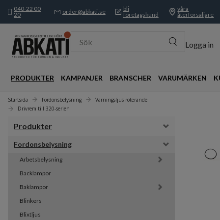
040-22 00
bli
våra
order@abkati.se
20
företagskund
återförsäljare
Sök
Logga in
PRODUKTER
KAMPANJER
BRANSCHER
VARUMÄRKEN
K
Startsida
Fordonsbelysning
Varningsljus roterande
Drivrem till 320-serien
Produkter
Fordonsbelysning
Arbetsbelysning
Backlampor
Baklampor
Blinkers
Blixtljus