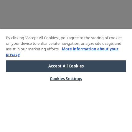
By clicking “Accept All Cookies”, you agree to the storing of cookies
on your device to enhance site navigation, analyze site usage, and
assist in our marketing efforts.
More information about your
privacy
Accept All Cookies
Cookies Settings
HJÄLP
OM OSS
Mitt konto
Våra kärnvärden
Vanliga frågor
Kundservice