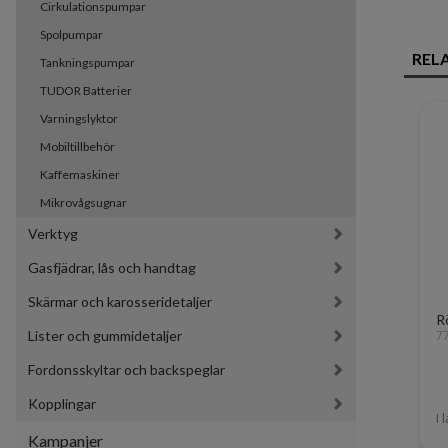
Cirkulationspumpar
Spolpumpar
REL
Tankningspumpar
TUDOR Batterier
Varningslyktor
Mobiltillbehör
Kaffemaskiner
Mikrovågsugnar
Verktyg
Gasfjädrar, lås och handtag
Skärmar och karosseridetaljer
R
Lister och gummidetaljer
7
Fordonsskyltar och backspeglar
Kopplingar
I 
Kampanjer