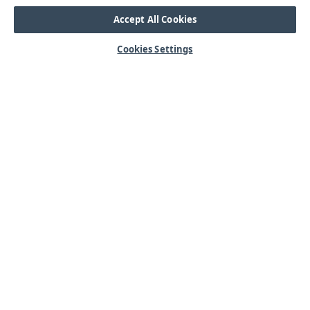
Accept All Cookies
Cookies Settings
HJÄLP
OM OSS
Mitt konto
Våra kärnvärden
Vanliga frågor
Kundservice
Kontakta oss
Lager & logistik
Årets mässor
Integritetspolicy
Nyheter & Press
Kabel
SORTIMENT
Kabelskor
Arbetsbelysning
Reglar
Blixtljus