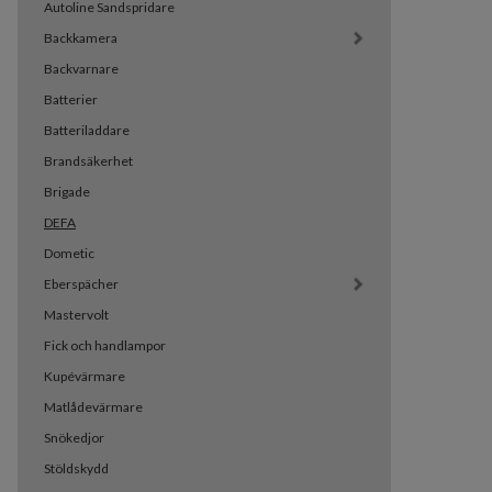
Autoline Sandspridare
Backkamera
Backvarnare
Batterier
Batteriladdare
Brandsäkerhet
Brigade
DEFA
Dometic
Eberspächer
Mastervolt
Fick och handlampor
Kupévärmare
Matlådevärmare
Snökedjor
Stöldskydd