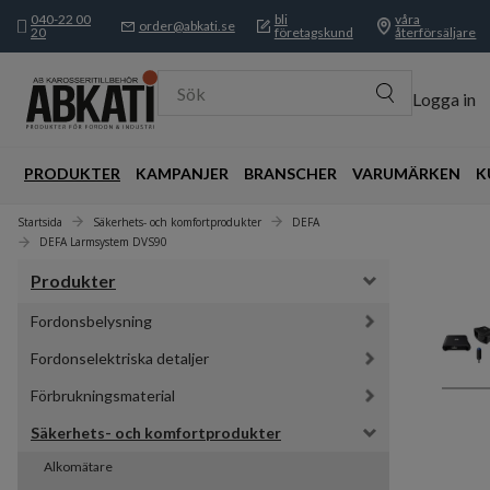
040-22 00
bli
våra
order@abkati.se
20
företagskund
återförsäljare
Sök
Logga in
PRODUKTER
KAMPANJER
BRANSCHER
VARUMÄRKEN
K
Startsida
Säkerhets- och komfortprodukter
DEFA
DEFA Larmsystem DVS90
Produkter
Fordonsbelysning
Fordonselektriska detaljer
Förbrukningsmaterial
Säkerhets- och komfortprodukter
Alkomätare