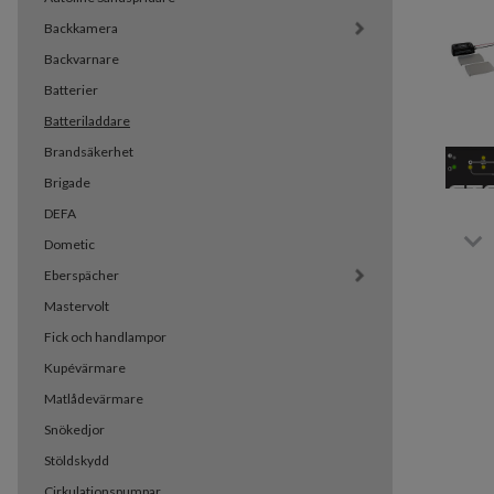
Backkamera
Backvarnare
Batterier
Batteriladdare
Brandsäkerhet
Brigade
DEFA
Dometic
Eberspächer
Mastervolt
Fick och handlampor
Kupévärmare
Matlådevärmare
Snökedjor
Stöldskydd
Cirkulationspumpar