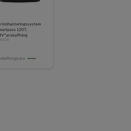
trömhanteringssystem
martpass 120T,
4V*anskaffning
90329
nskaffningsvara