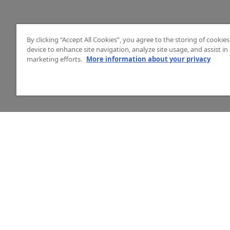
By clicking “Accept All Cookies”, you agree to the storing of cookie
device to enhance site navigation, analyze site usage, and assist in
marketing efforts.
More information about your privacy
HJÄLP
O
Mitt konto
Vå
Vanliga frågor
Ku
Kontakta oss
La
Årets mässor
In
Ny