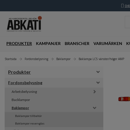
040
PRODUKTER
KAMPANJER
BRANSCHER
VARUMÄRKEN
K
Startsida
Fordonsbelysning
Baklampor
Baklampa LC5 vänster/höger AMP
Produkter
Fordonsbelysning
Arbetsbelysning
Backlampor
Baklampor
Baklampor tillbehör
Baklampor reservglas