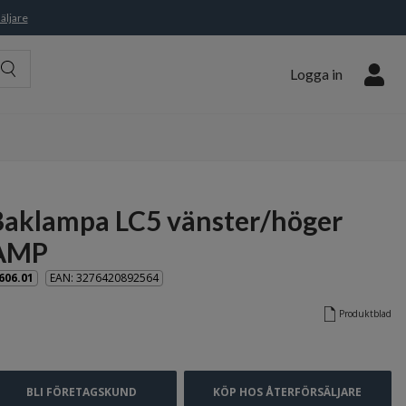
äljare
Logga in
Baklampa LC5 vänster/höger
AMP
606.01
EAN: 3276420892564
Produktblad
BLI FÖRETAGSKUND
KÖP HOS ÅTERFÖRSÄLJARE