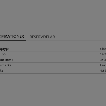
CIFIKATIONER
RESERVDELAR
ptyp:
Glö
 (V):
12-
xD (mm):
350
umärke:
Lear
kel:
4st 