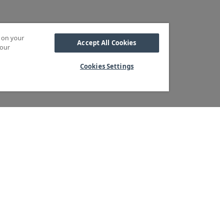
s on your
Accept All Cookies
 our
Cookies Settings
Kabel
M OSS
SORTIMENT
Kabelskor
ra kärnvärden
Arbetsbelysning
Reglar
ndservice
Blixtljus
Reläer
ger & logistik
Extraljus
Sidoskydd och
tegritetspolicy
LED-ramper
Underkörningsbal
heter & Press
Extraljusramper