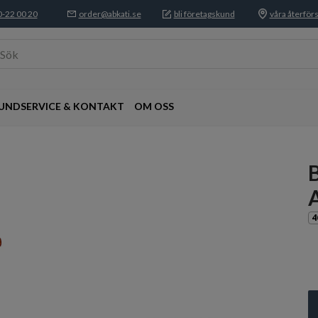
-22 00 20
order@abkati.se
bli företagskund
våra återförs
Sök
UNDSERVICE & KONTAKT
OM OSS
4