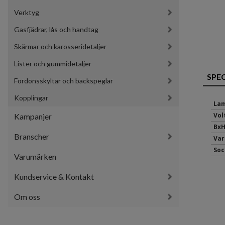
Verktyg
Gasfjädrar, lås och handtag
Skärmar och karosseridetaljer
Lister och gummidetaljer
SPE
Fordonsskyltar och backspeglar
Kopplingar
Lam
Volt
Kampanjer
BxH
Branscher
Var
Soc
Varumärken
Kundservice & Kontakt
Om oss