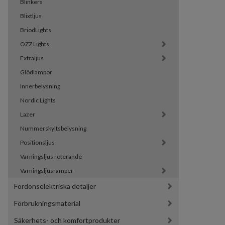
Blinkers
Blixtljus
BriodLights
OZZ Lights
Extraljus
Glödlampor
Innerbelysning
Nordic Lights
Lazer
Nummerskyltsbelysning
Positionsljus
Varningsljus roterande
Varningsljusramper
Fordonselektriska detaljer
Förbrukningsmaterial
Säkerhets- och komfortprodukter