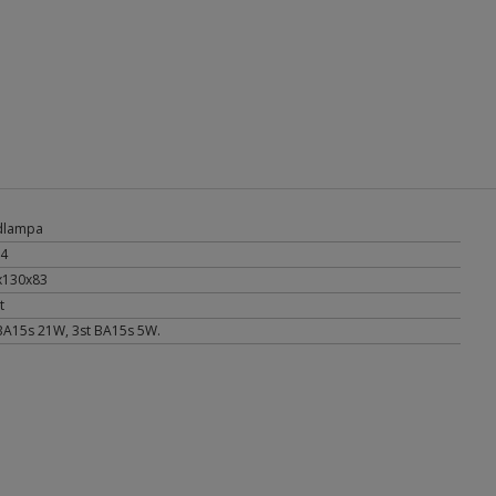
dlampa
24
x130x83
t
BA15s 21W, 3st BA15s 5W.