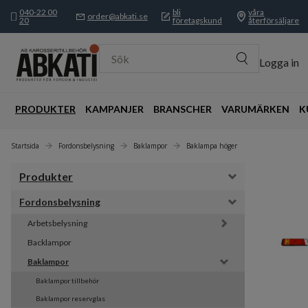
040-22 00
bli
våra
order@abkati.se
20
företagskund
återförsäljare
Sök
Logga in
PRODUKTER
KAMPANJER
BRANSCHER
VARUMÄRKEN
K
Startsida
Fordonsbelysning
Baklampor
Baklampa höger
Produkter
Fordonsbelysning
Arbetsbelysning
Backlampor
Baklampor
Baklampor tillbehör
Baklampor reservglas