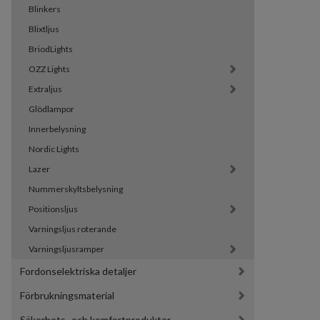
Blinkers
Blixtljus
BriodLights
OZZ Lights
Extraljus
Glödlampor
Innerbelysning
Nordic Lights
Lazer
Nummerskyltsbelysning
Positionsljus
Varningsljus roterande
Varningsljusramper
Fordonselektriska detaljer
Förbrukningsmaterial
Säkerhets- och komfortprodukter