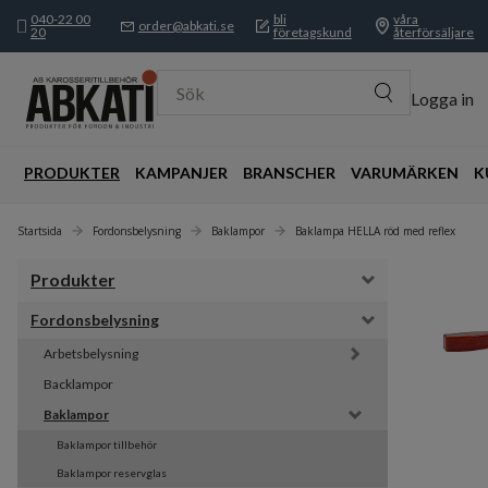
040-22 00
bli
våra
order@abkati.se
20
företagskund
återförsäljare
Sök
Logga in
PRODUKTER
KAMPANJER
BRANSCHER
VARUMÄRKEN
K
Startsida
Fordonsbelysning
Baklampor
Baklampa HELLA röd med reflex
Produkter
Fordonsbelysning
Arbetsbelysning
Backlampor
Baklampor
Baklampor tillbehör
Baklampor reservglas