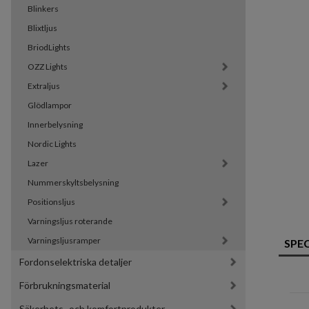
Blinkers
Blixtljus
BriodLights
OZZ Lights
Extraljus
Glödlampor
Innerbelysning
Nordic Lights
Lazer
Nummerskyltsbelysning
Positionsljus
Varningsljus roterande
Varningsljusramper
SPE
Fordonselektriska detaljer
Förbrukningsmaterial
Säkerhets- och komfortprodukter