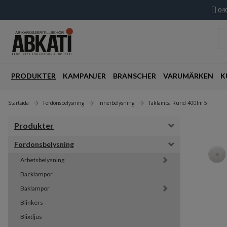
040
PRODUKTER
KAMPANJER
BRANSCHER
VARUMÄRKEN
K
Startsida
Fordonsbelysning
Innerbelysning
Taklampa Rund 400lm 5"
Produkter
Fordonsbelysning
Arbetsbelysning
Backlampor
Baklampor
Blinkers
Blixtljus