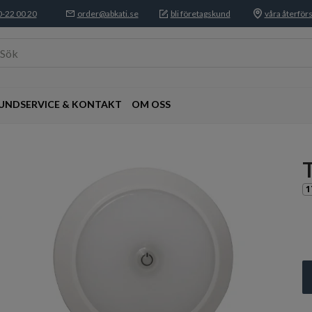
-22 00 20
order@abkati.se
bli företagskund
våra återförs
Sök
UNDSERVICE & KONTAKT
OM OSS
1