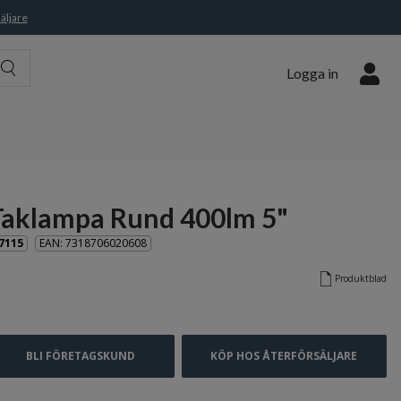
äljare
Logga in
Taklampa Rund 400lm 5"
7115
EAN: 7318706020608
Produktblad
BLI FÖRETAGSKUND
KÖP HOS ÅTERFÖRSÄLJARE