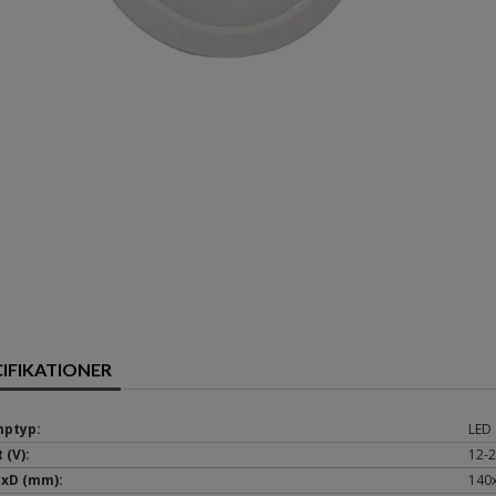
CIFIKATIONER
ptyp:
LED
 (V):
12-
xD (mm):
140