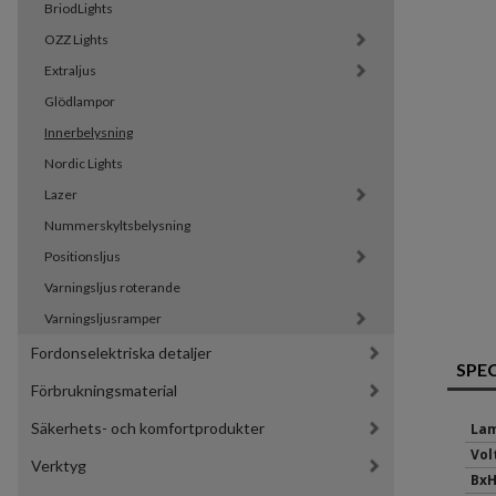
BriodLights
OZZ Lights
Extraljus
Glödlampor
Innerbelysning
Nordic Lights
Lazer
Nummerskyltsbelysning
Positionsljus
Varningsljus roterande
Varningsljusramper
Fordonselektriska detaljer
SPE
Förbrukningsmaterial
Säkerhets- och komfortprodukter
Lam
Volt
Verktyg
BxH