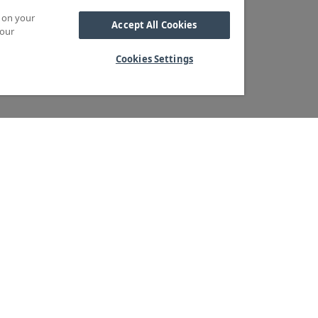
s on your
Accept All Cookies
 our
Cookies Settings
Kabel
M OSS
SORTIMENT
Kabelskor
ra kärnvärden
Arbetsbelysning
Reglar
ndservice
Blixtljus
Reläer
ger & logistik
Extraljus
Sidoskydd och
tegritetspolicy
LED-ramper
Underkörningsbal
heter & Press
Extraljusramper
Sandspridare
Positionsljus
Stänkskärmar