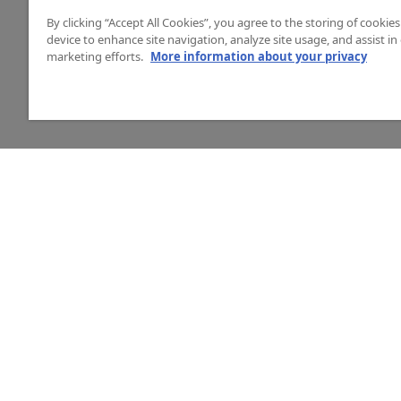
By clicking “Accept All Cookies”, you agree to the storing of cookie
device to enhance site navigation, analyze site usage, and assist in
marketing efforts.
More information about your privacy
HJÄLP
O
Mitt konto
Vå
Vanliga frågor
Ku
Kontakta oss
La
Årets mässor
In
Ny