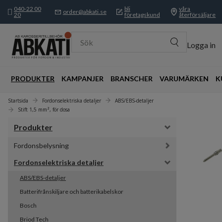
040-22 00
bli
våra
order@abkati.se
20
företagskund
återförsäljare
Sök
Logga in
PRODUKTER
KAMPANJER
BRANSCHER
VARUMÄRKEN
K
Startsida
Fordonselektriska detaljer
ABS/EBS-detaljer
Stift 1,5 mm², för dosa
Produkter
Fordonsbelysning
Fordonselektriska detaljer
ABS/EBS-detaljer
Batterifrånskiljare och batterikabelskor
Bosch
Briod Tech