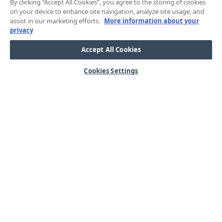
By clicking “Accept All Cookies”, you agree to the storing of cookies
on your device to enhance site navigation, analyze site usage, and
assist in our marketing efforts.
More information about your
privacy
Accept All Cookies
Cookies Settings
HJÄLP
OM OSS
Mitt konto
Våra kärnvärden
Vanliga frågor
Kundservice
Kontakta oss
Lager & logistik
Årets mässor
Integritetspolicy
Nyheter & Press
Kabel
SORTIMENT