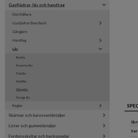
Gasfjädrar, lås och handtag
Dörrhållare
Gasfjädrar Bansbach 
Gångjärn
Handtag
Lås
Boxlås
Excenterlås
Flaklås
Klafflås
Stånglås
Övriga lås
SPE
Reglar
Skärmar och karosseridetaljer
Sk
Lister och gummidetaljer
Var
Fordonsskyltar och backspeglar