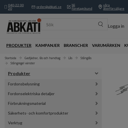
040-22 00
bli
våra
order@abkati.se
20
företagskund
återförsäljare
Sök
Logga in
PRODUKTER
KAMPANJER
BRANSCHER
VARUMÄRKEN
K
Startsida
Gasfjädrar, lås och handtag
Lås
Stånglås
Stångregel vänster
Produkter
Fordonsbelysning
Fordonselektriska detaljer
Förbrukningsmaterial
Säkerhets- och komfortprodukter
Verktyg