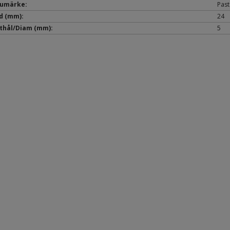
umärke:
Pas
d (mm):
24
thål/Diam (mm):
5