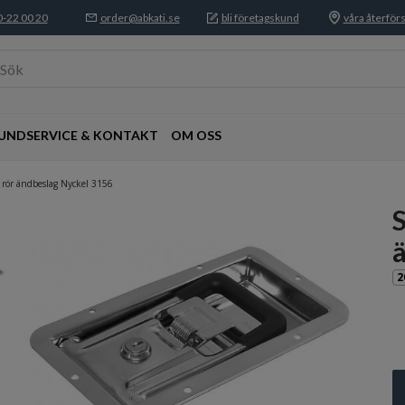
-22 00 20
order@abkati.se
bli företagskund
våra återförs
Sök
UNDSERVICE & KONTAKT
OM OSS
 rör ändbeslag Nyckel 3156
S
2