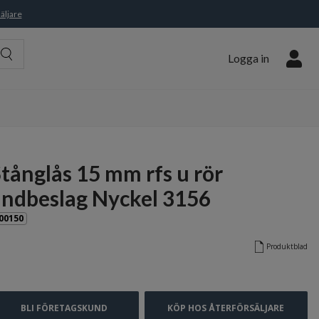
äljare
Logga in
tånglås 15 mm rfs u rör
ändbeslag Nyckel 3156
00150
Produktblad
BLI FÖRETAGSKUND
KÖP HOS ÅTERFÖRSÄLJARE