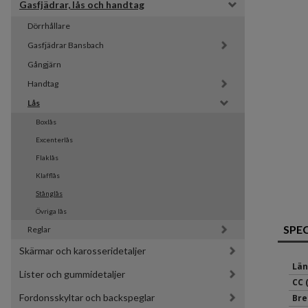
Gasfjädrar, lås och handtag
Dörrhållare
Gasfjädrar Bansbach 
Gångjärn
Handtag
Lås
Boxlås
Excenterlås
Flaklås
Klafflås
Stånglås
Övriga lås
SPE
Reglar
Skärmar och karosseridetaljer
Län
Lister och gummidetaljer
CC 
Fordonsskyltar och backspeglar
Bre