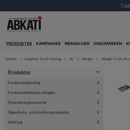
040
PRODUKTER
KAMPANJER
BRANSCHER
VARUMÄRKEN
K
Startsida
Gasfjädrar, lås och handtag
Lås
Stånglås
Stånglås 15 mm rfs u
Produkter
Fordonsbelysning
Fordonselektriska detaljer
Förbrukningsmaterial
Säkerhets- och komfortprodukter
Verktyg