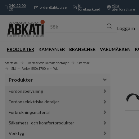
040-22 00
bli
våra
order@abkati.se
20
företagskund
återförsäljare
Sök
Logga in
PRODUKTER
KAMPANJER
BRANSCHER
VARUMÄRKEN
K
Startsida
Skärmar och karosseridetaljer
Skärmar
Skärm Parlok 550x1700 mm WL
Produkter
Fordonsbelysning
Fordonselektriska detaljer
Förbrukningsmaterial
Säkerhets- och komfortprodukter
Verktyg