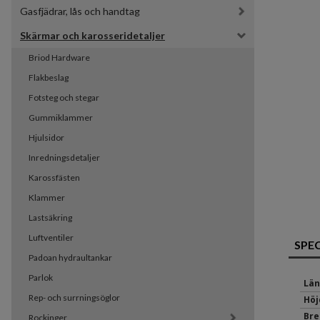
Gasfjädrar, lås och handtag
Skärmar och karosseridetaljer
Briod Hardware
Flakbeslag
Fotsteg och stegar
Gummiklammer
Hjulsidor
Inredningsdetaljer
Karossfästen
Klammer
Lastsäkring
Luftventiler
SPE
Padoan hydraultankar
Parlok
Län
Rep- och surrningsöglor
Höj
Bre
Rockinger