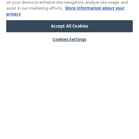
on your device to enhance site navigation, analyze site usage, and
assist in our marketing efforts.
More information about your
privacy
Accept All Cookies
Cookies Settings
HJÄLP
OM OSS
Mitt konto
Våra kärnvärden
Vanliga frågor
Kundservice
Kontakta oss
Lager & logistik
Årets mässor
Integritetspolicy
Nyheter & Press
Kabel
SORTIMENT