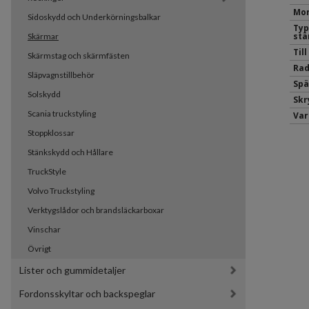
Mon
Sidoskydd och Underkörningsbalkar
Typ
stä
Skärmar
Til
Skärmstag och skärmfästen
Rad
Släpvagnstillbehör
Spä
Solskydd
Sk
Scania truckstyling
Var
Stoppklossar
Stänkskydd och Hållare
TruckStyle
Volvo Truckstyling
Verktygslådor och brandsläckarboxar
Vinschar
Övrigt
Lister och gummidetaljer
Fordonsskyltar och backspeglar