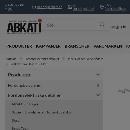
040-22 00
bli
våra
order@abkati.se
20
företagskund
återförsäljare
Sök
Logga in
PRODUKTER
KAMPANJER
BRANSCHER
VARUMÄRKEN
K
Startsida
Fordonselektriska detaljer
Kabelskor och kabelhållare
Rörkabelsko 50 mm² - M10
Produkter
Fordonsbelysning
Fordonselektriska detaljer
ABS/EBS-detaljer
Batterifrånskiljare och batterikabelskor
Bosch
Briod Tech