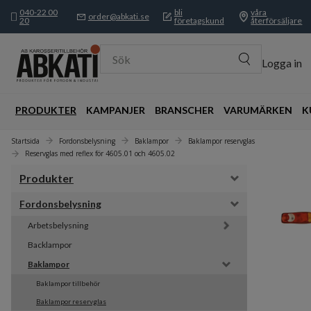
040-22 00
bli
våra
order@abkati.se
20
företagskund
återförsäljare
Sök
Logga in
PRODUKTER
KAMPANJER
BRANSCHER
VARUMÄRKEN
K
Startsida
Fordonsbelysning
Baklampor
Baklampor reservglas
Reservglas med reflex för 4605.01 och 4605.02
Produkter
Fordonsbelysning
Arbetsbelysning
Backlampor
Baklampor
Baklampor tillbehör
Baklampor reservglas