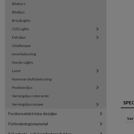
Blinkers
Blixtljus
BriodLights
OZZ Lights
Extraljus
Glödlampor
Innerbelysning
Nordic Lights
Lazer
Nummerskyltsbelysning
Positionsljus
Varningsljus roterande
SPE
Varningsljusramper
Fordonselektriska detaljer
Var
Förbrukningsmaterial
Säkerhets- och komfortprodukter