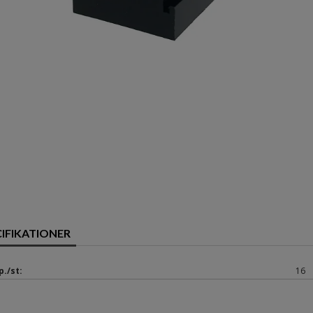
CIFIKATIONER
p./st:
16