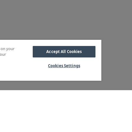
s on your
Accept All Cookies
 our
Cookies Settings
Kabel
M OSS
SORTIMENT
Kabelskor
ra kärnvärden
Arbetsbelysning
Reglar
ndservice
Blixtljus