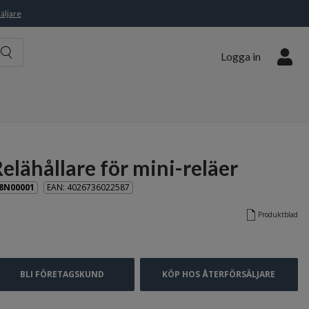
äljare
Logga in
elähållare för mini-reläer
8N00001
EAN: 4026736022587
Produktblad
BLI FÖRETAGSKUND
KÖP HOS ÅTERFÖRSÄLJARE