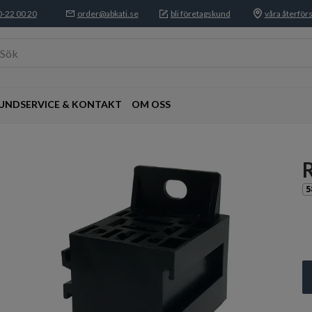
-22 00 20
order@abkati.se
bli företagskund
våra återförs
Sök
UNDSERVICE & KONTAKT
OM OSS
R
5