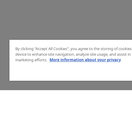
By clicking “Accept All Cookies”, you agree to the storing of cookie
device to enhance site navigation, analyze site usage, and assist in
marketing efforts.
More information about your privacy
HJÄLP
O
Mitt konto
Vå
Vanliga frågor
Ku