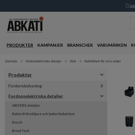
040
PRODUKTER
KAMPANJER
BRANSCHER
VARUMÄRKEN
K
Startsida
Fordonselektriska detaljer
Relä
Relähållare för mini-reläer
Produkter
Fordonsbelysning
Fordonselektriska detaljer
ABS/EBS-detaljer
Batterifrånskiljare och batterikabelskor
Bosch
Briod Tech