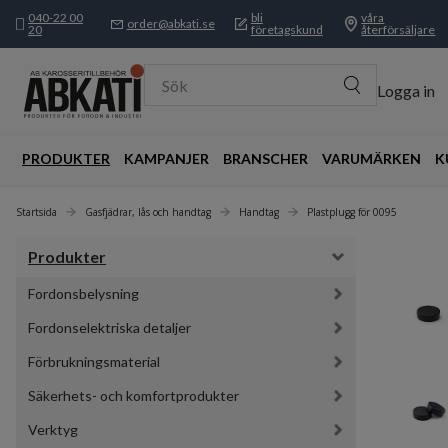
040-22 00
bli
våra
order@abkati.se
20
företagskund
återförsäljare
Sök
Logga in
PRODUKTER
KAMPANJER
BRANSCHER
VARUMÄRKEN
K
Startsida
Gasfjädrar, lås och handtag
Handtag
Plastplugg för 0095
Produkter
Fordonsbelysning
Fordonselektriska detaljer
Förbrukningsmaterial
Säkerhets- och komfortprodukter
Verktyg