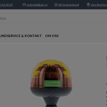
-22 00 20
order@abkati.se
bli företagskund
våra återförs
Sök
UNDSERVICE & KONTAKT
OM OSS