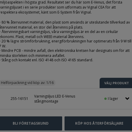
miljöaspekten i högsta grad. Resultatet ser du här som E-Venus, det första
varningsljuset i en serie produkter som utformats av Vignal CEA för att
respektera ekosystemet, känt som E-System från Vignal.
• 80 % återvunnet material, den plast som används är uteslutande tillverkad av
återvunnet material, en stor del återvinns på plats.
• Återvinningsbart varningsljus, våra varningsljus är en del av en cirkulär
ekonomi. Plast, metall och WEEE-material återvinns.
• 20 % lägre strömförbrukning, energiförbrukningen har optimerats från 9 W till
7 W.
• Mindre PCB - mindre avfall, den elektroniska kretsen har designats om för att
minska storleken och minimera avfallet.
• Stång och kontakt enl. ISO 4148 och ISO 4165 standard.
Helförpackning vid köp av: 
1/16
VÄLJ PRODUKT
Varningsljus LED E-Venus
I lager
255-16151
stångmontage
BLI FÖRETAGSKUND
KÖP HOS ÅTERFÖRSÄLJARE