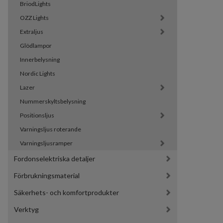
BriodLights
OZZ Lights
Extraljus
Glödlampor
Innerbelysning
Nordic Lights
Lazer
Nummerskyltsbelysning
Positionsljus
Varningsljus roterande
Varningsljusramper
Fordonselektriska detaljer
Förbrukningsmaterial
Säkerhets- och komfortprodukter
Verktyg