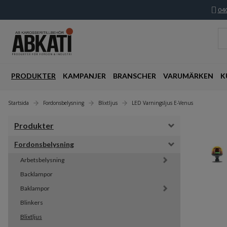
040
PRODUKTER
KAMPANJER
BRANSCHER
VARUMÄRKEN
K
Startsida
Fordonsbelysning
Blixtljus
LED Varningsljus E-Venus
Produkter
Fordonsbelysning
Arbetsbelysning
Backlampor
Baklampor
Blinkers
Blixtljus