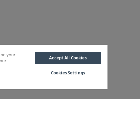
s on your
Accept All Cookies
 our
Cookies Settings
Kabel
M OSS
SORTIMENT
Kabelskor
ra kärnvärden
Arbetsbelysning
Reglar