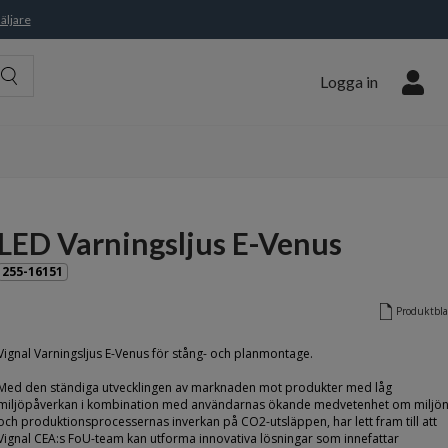
äljare
Logga in
LED Varningsljus E-Venus
255-16151
Produktbl
Vignal Varningsljus E-Venus för stång- och planmontage.
Med den ständiga utvecklingen av marknaden mot produkter med låg
miljöpåverkan i kombination med användarnas ökande medvetenhet om miljö
och produktionsprocessernas inverkan på CO2-utsläppen, har lett fram till att
Vignal CEA:s FoU-team kan utforma innovativa lösningar som innefattar