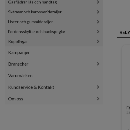
Gasfjädrar, lås och handtag
Skärmar och karosseridetaljer
Lister och gummidetaljer
Fordonsskyltar och backspeglar
REL
Kopplingar
Kampanjer
Branscher
Varumärken
Kundservice & Kontakt
Om oss
F
2