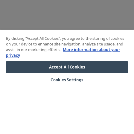
By clicking “Accept All Cookies”, you agree to the storing of cookies
on your device to enhance site navigation, analyze site usage, and
assist in our marketing efforts.
More information about your
privacy
Accept All Cookies
Cookies Settings
HJÄLP
OM OSS
Mitt konto
Våra kärnvärden
Vanliga frågor
Kundservice