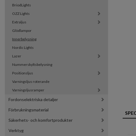
BriodLights
OZZ Lights
Extraljus
Glödlampor
Innerbelysning
Nordic Lights
Lazer
Nummerskyltsbelysning
Positionsljus
Varningsljus roterande
Varningsljusramper
Fordonselektriska detaljer
Förbrukningsmaterial
SPE
Säkerhets- och komfortprodukter
Verktyg