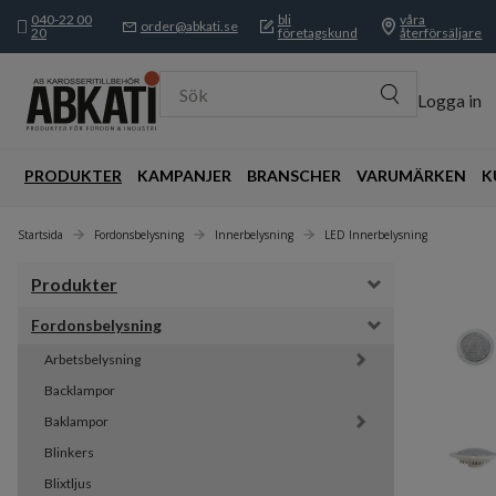
040-22 00
bli
våra
order@abkati.se
20
företagskund
återförsäljare
Sök
Logga in
PRODUKTER
KAMPANJER
BRANSCHER
VARUMÄRKEN
K
Startsida
Fordonsbelysning
Innerbelysning
LED Innerbelysning
Produkter
Fordonsbelysning
Arbetsbelysning
Backlampor
Baklampor
Blinkers
Blixtljus