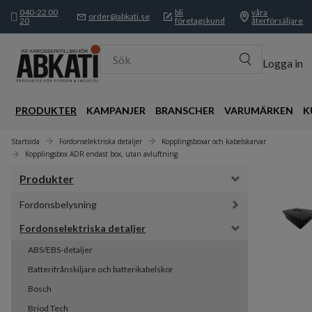
040-22 00
bli
våra
order@abkati.se
20
företagskund
återförsäljare
Sök
Logga in
PRODUKTER
KAMPANJER
BRANSCHER
VARUMÄRKEN
K
Startsida
Fordonselektriska detaljer
Kopplingsboxar och kabelskarvar
Kopplingsbox ADR endast box, utan avluftning
Produkter
Fordonsbelysning
Fordonselektriska detaljer
ABS/EBS-detaljer
Batterifrånskiljare och batterikabelskor
Bosch
Briod Tech