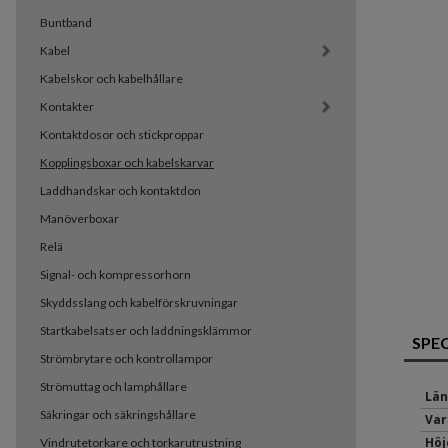
Buntband
Kabel
Kabelskor och kabelhållare
Kontakter
Kontaktdosor och stickproppar
Kopplingsboxar och kabelskarvar
Laddhandskar och kontaktdon
Manöverboxar
Relä
Signal- och kompressorhorn
Skyddsslang och kabelförskruvningar
Startkabelsatser och laddningsklämmor
SPE
Strömbrytare och kontrollampor
Strömuttag och lamphållare
Län
Säkringar och säkringshållare
Var
Höj
Vindrutetorkare och torkarutrustning