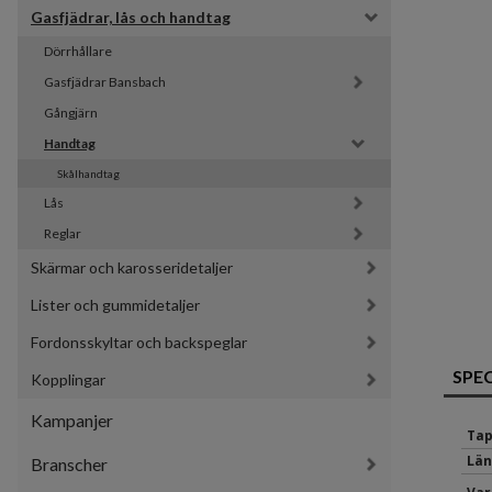
Gasfjädrar, lås och handtag
Dörrhållare
Gasfjädrar Bansbach 
Gångjärn
Handtag
Skålhandtag
Lås
Reglar
Skärmar och karosseridetaljer
Lister och gummidetaljer
Fordonsskyltar och backspeglar
SPE
Kopplingar
Kampanjer
Tap
Län
Branscher