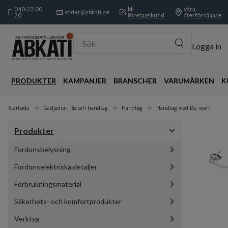
040-22 00
bli
våra
order@abkati.se
20
företagskund
återförsäljare
Sök
Logga in
PRODUKTER
KAMPANJER
BRANSCHER
VARUMÄRKEN
K
Startsida
Gasfjädrar, lås och handtag
Handtag
Handtag med lås, svart
Produkter
Fordonsbelysning
Fordonselektriska detaljer
Förbrukningsmaterial
Säkerhets- och komfortprodukter
Verktyg