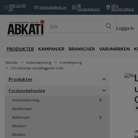
040-22 00
bli
våra
order@abkati.se
20
företagskund
återförsäljare
Sök
Logga in
PRODUKTER
KAMPANJER
BRANSCHER
VARUMÄRKEN
K
Startsida
Fordonsbelysning
Innerbelysning
LED taklampa utanpåliggande Grote
Produkter
Fordonsbelysning
Arbetsbelysning
Backlampor
Baklampor
Blinkers
U
Blixtljus
k