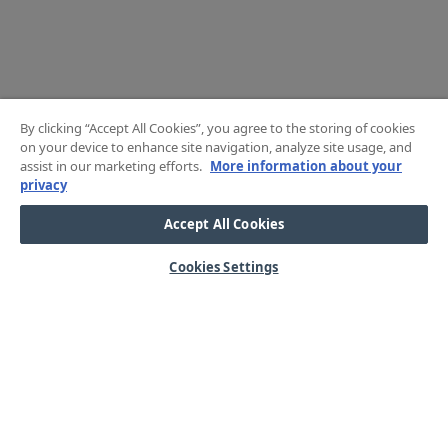
By clicking “Accept All Cookies”, you agree to the storing of cookies
on your device to enhance site navigation, analyze site usage, and
assist in our marketing efforts.
More information about your
privacy
Accept All Cookies
Cookies Settings
HJÄLP
OM OSS
Mitt konto
Våra kärnvärden
Vanliga frågor
Kundservice