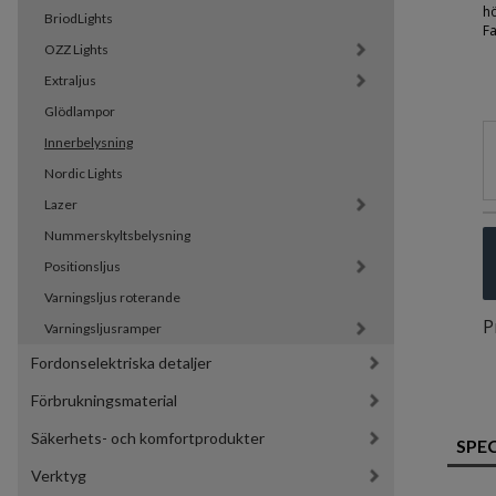
h
BriodLights
Fa
OZZ Lights
Extraljus
Glödlampor
Innerbelysning
Nordic Lights
Lazer
Nummerskyltsbelysning
Positionsljus
Varningsljus roterande
P
Varningsljusramper
Fordonselektriska detaljer
Förbrukningsmaterial
Säkerhets- och komfortprodukter
SPE
Verktyg