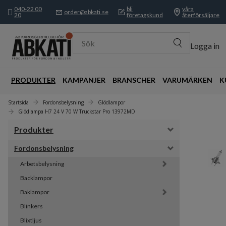
040-22 00
bli
våra
order@abkati.se
20
företagskund
återförsäljare
Sök
Logga in
PRODUKTER
KAMPANJER
BRANSCHER
VARUMÄRKEN
K
Startsida
Fordonsbelysning
Glödlampor
Glödlampa H7 24 V 70 W Truckstar Pro 13972MD
Produkter
Fordonsbelysning
Arbetsbelysning
Backlampor
Baklampor
Blinkers
Blixtljus