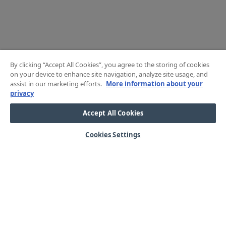
By clicking “Accept All Cookies”, you agree to the storing of cookies
on your device to enhance site navigation, analyze site usage, and
assist in our marketing efforts.
More information about your
privacy
Accept All Cookies
Cookies Settings
HJÄLP
OM OSS
Mitt konto
Våra kärnvärden
Vanliga frågor
Kundservice