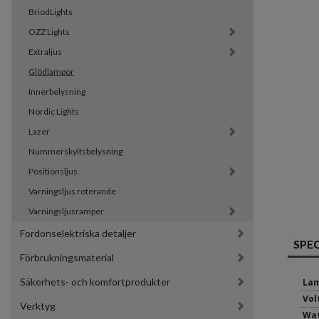
BriodLights
OZZ Lights
Extraljus
Glödlampor
Innerbelysning
Nordic Lights
Lazer
Nummerskyltsbelysning
Positionsljus
Varningsljus roterande
Varningsljusramper
Fordonselektriska detaljer
SPE
Förbrukningsmaterial
Säkerhets- och komfortprodukter
Lam
Volt
Verktyg
Wat