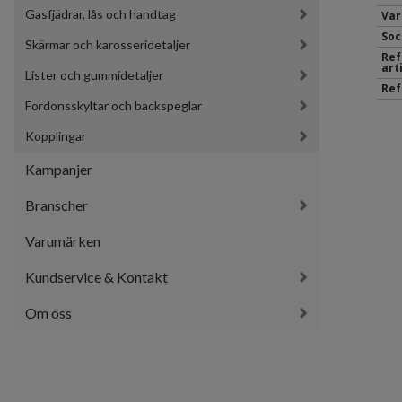
Gasfjädrar, lås och handtag
Var
Soc
Skärmar och karosseridetaljer
Ref
art
Lister och gummidetaljer
Ref
Fordonsskyltar och backspeglar
Kopplingar
Kampanjer
Branscher
Varumärken
Kundservice & Kontakt
Om oss